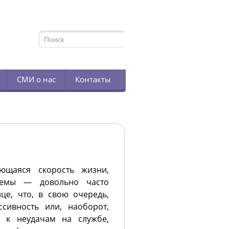
TELEGRAM
СМИ о нас
Контакты
ющаяся скорость жизни,
блемы — довольно часто
це, что, в свою очередь,
ссивность или, наоборот,
т к неудачам на службе,