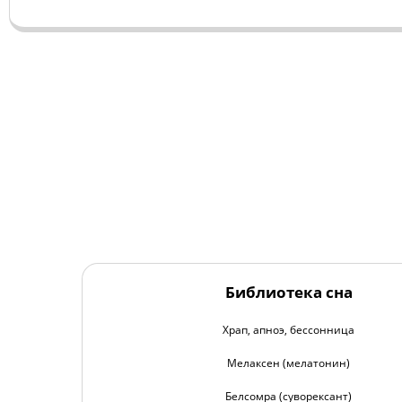
Библиотека сна
Храп, апноэ, бессонница
Мелаксен (мелатонин)
Белсомра (суворексант)