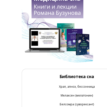
Библиотека сна
Храп, апноэ, бессонница
Мелаксен (мелатонин)
Белсомра (суворексант)