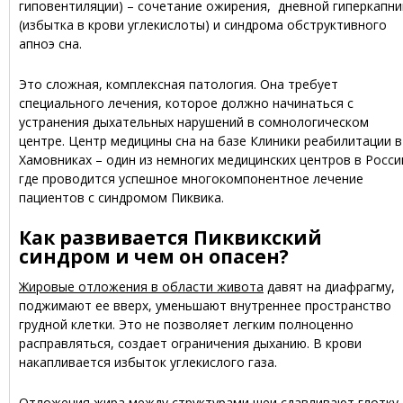
гиповентиляции) – сочетание ожирения, дневной гиперкапни
(избытка в крови углекислоты) и синдрома обструктивного
апноэ сна.
Это сложная, комплексная патология. Она требует
специального лечения, которое должно начинаться с
устранения дыхательных нарушений в сомнологическом
центре. Центр медицины сна на базе Клиники реабилитации в
Хамовниках – один из немногих медицинских центров в Росси
где проводится успешное многокомпонентное лечение
пациентов с синдромом Пиквика.
Как развивается Пиквикский
синдром и чем он опасен?
Жировые отложения в области живота
давят на диафрагму,
поджимают ее вверх, уменьшают внутреннее пространство
грудной клетки. Это не позволяет легким полноценно
расправляться, создает ограничения дыханию. В крови
накапливается избыток углекислого газа.
Отложения жира между структурами шеи
сдавливают глотку.