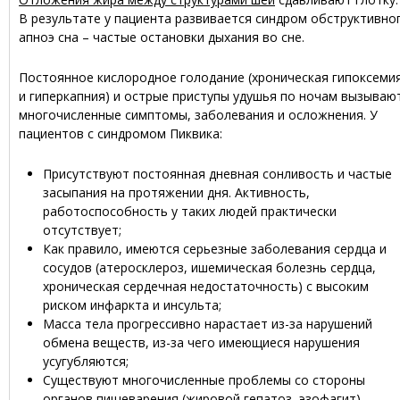
В результате у пациента развивается синдром обструктивно
апноэ сна – частые остановки дыхания во сне.
Постоянное кислородное голодание (хроническая гипоксеми
и гиперкапния) и острые приступы удушья по ночам вызываю
многочисленные симптомы, заболевания и осложнения. У
пациентов с синдромом Пиквика:
Присутствуют постоянная дневная сонливость и частые
засыпания на протяжении дня. Активность,
работоспособность у таких людей практически
отсутствует;
Как правило, имеются серьезные заболевания сердца и
сосудов (атеросклероз, ишемическая болезнь сердца,
хроническая сердечная недостаточность) с высоким
риском инфаркта и инсульта;
Масса тела прогрессивно нарастает из-за нарушений
обмена веществ, из-за чего имеющиеся нарушения
усугубляются;
Существуют многочисленные проблемы со стороны
органов пищеварения (жировой гепатоз, эзофагит),