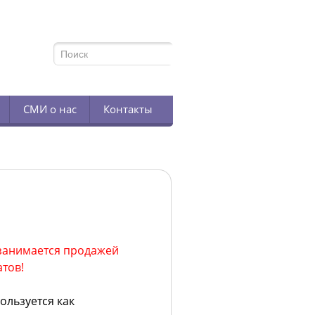
TELEGRAM
СМИ о нас
Контакты
занимается продажей
тов!
ользуется как