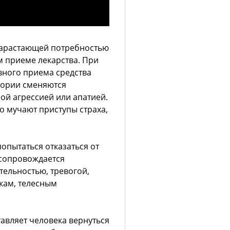
нарастающей потребностью
 приеме лекарства. При
ивного приема средства
фории сменяются
й агрессией или апатией.
о мучают приступы страха,
попытаться отказаться от
 сопровождается
ельностью, тревогой,
укам, телесным
тавляет человека вернуться