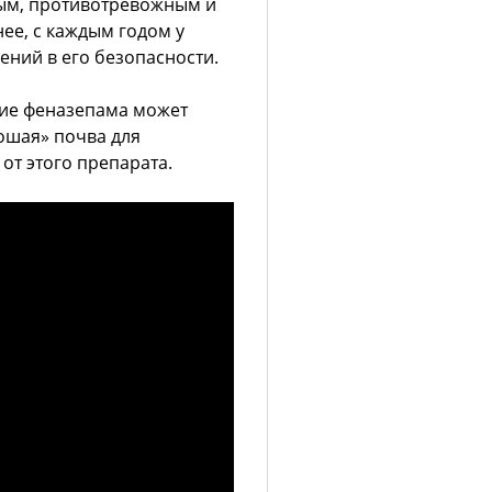
ым, противотревожным и
ее, с каждым годом у
ений в его безопасности.
вие феназепама может
рошая» почва для
т этого препарата.