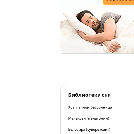
Библиотека сна
Храп, апноэ, бессонница
Мелаксен (мелатонин)
Белсомра (суворексант)