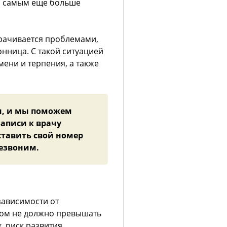
ем самым еще больше
орачивается проблемами,
нница. С такой ситуацией
мени и терпения, а также
м, и мы поможем
записи к врачу
оставить свой номер
резвоним.
зависимости от
том не должно превышать
, риск развития