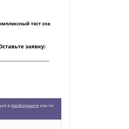
омплексный тест сна
Оставьте заявку:
ься в
прейскуранте
или по