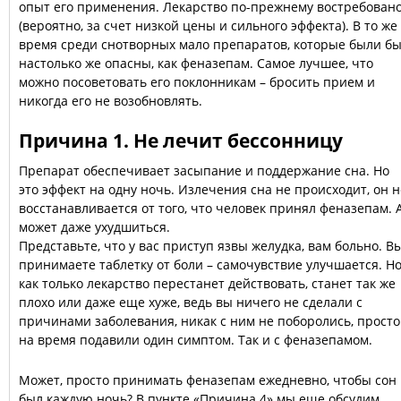
опыт его применения. Лекарство по-прежнему востребован
(вероятно, за счет низкой цены и сильного эффекта). В то же
время среди снотворных мало препаратов, которые были б
настолько же опасны, как феназепам. Самое лучшее, что
можно посоветовать его поклонникам – бросить прием и
никогда его не возобновлять.
Причина 1. Не лечит бессонницу
Препарат обеспечивает засыпание и поддержание сна. Но
это эффект на одну ночь. Излечения сна не происходит, он н
восстанавливается от того, что человек принял феназепам. 
может даже ухудшиться.
Представьте, что у вас приступ язвы желудка, вам больно. В
принимаете таблетку от боли – самочувствие улучшается. Но
как только лекарство перестанет действовать, станет так же
плохо или даже еще хуже, ведь вы ничего не сделали с
причинами заболевания, никак с ним не поборолись, просто
на время подавили один симптом. Так и с феназепамом.
Может, просто принимать феназепам ежедневно, чтобы сон
был каждую ночь? В пункте «Причина 4» мы еще обсудим