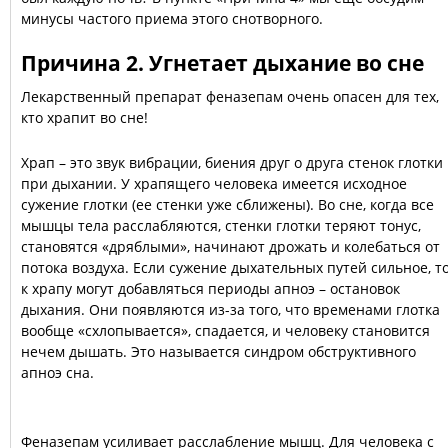
минусы частого приема этого снотворного.
Причина 2. Угнетает дыхание во сне
Лекарственный препарат феназепам очень опасен для тех,
кто храпит во сне!
Храп – это звук вибрации, биения друг о друга стенок глотки
при дыхании. У храпящего человека имеется исходное
сужение глотки (ее стенки уже сближены). Во сне, когда все
мышцы тела расслабляются, стенки глотки теряют тонус,
становятся «дряблыми», начинают дрожать и колебаться от
потока воздуха. Если сужение дыхательных путей сильное, т
к храпу могут добавляться периоды апноэ – остановок
дыхания. Они появляются из-за того, что временами глотка
вообще «схлопывается», спадается, и человеку становится
нечем дышать. Это называется синдром обструктивного
апноэ сна.
Феназепам усиливает расслабление мышц. Для человека с