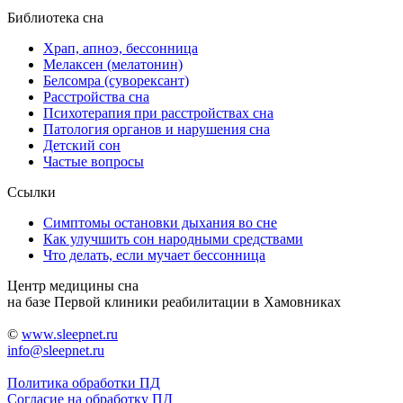
Библиотека сна
Храп, апноэ, бессонница
Мелаксен (мелатонин)
Белсомра (суворексант)
Расстройства сна
Психотерапия при расстройствах сна
Патология органов и нарушения сна
Детский сон
Частые вопросы
Ссылки
Симптомы остановки дыхания во сне
Как улучшить сон народными средствами
Что делать, если мучает бессонница
Центр медицины сна
на базе Первой клиники реабилитации в Хамовниках
©
www.sleepnet.ru
info@sleepnet.ru
Политика обработки ПД
Согласие на обработку ПД