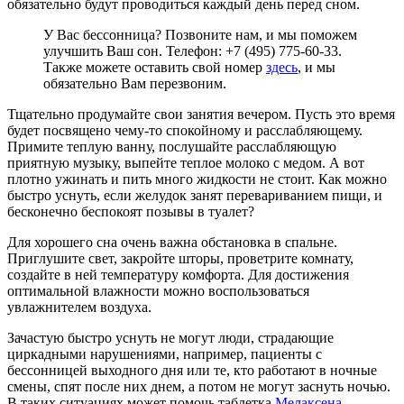
обязательно будут проводиться каждый день перед сном.
У Вас бессонница? Позвоните нам, и мы поможем
улучшить Ваш сон. Телефон: +7 (495) 775-60-33.
Также можете оставить свой номер
здесь
, и мы
обязательно Вам перезвоним.
Тщательно продумайте свои занятия вечером. Пусть это время
будет посвящено чему-то спокойному и расслабляющему.
Примите теплую ванну, послушайте расслабляющую
приятную музыку, выпейте теплое молоко с медом. А вот
плотно ужинать и пить много жидкости не стоит. Как можно
быстро уснуть, если желудок занят перевариванием пищи, и
бесконечно беспокоят позывы в туалет?
Для хорошего сна очень важна обстановка в спальне.
Приглушите свет, закройте шторы, проветрите комнату,
создайте в ней температуру комфорта. Для достижения
оптимальной влажности можно воспользоваться
увлажнителем воздуха.
Зачастую быстро уснуть не могут люди, страдающие
циркадными нарушениями, например, пациенты с
бессонницей выходного дня или те, кто работают в ночные
смены, спят после них днем, а потом не могут заснуть ночью.
В таких ситуациях может помочь таблетка
Мелаксена
,