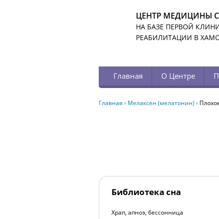
ЦЕНТР МЕДИЦИНЫ 
НА БАЗЕ ПЕРВОЙ КЛИН
РЕАБИЛИТАЦИИ В ХАМ
Главная
О Центре
П
Главная
›
Мелаксен (мелатонин)
›
Плохо
Библиотека сна
Храп, апноэ, бессонница