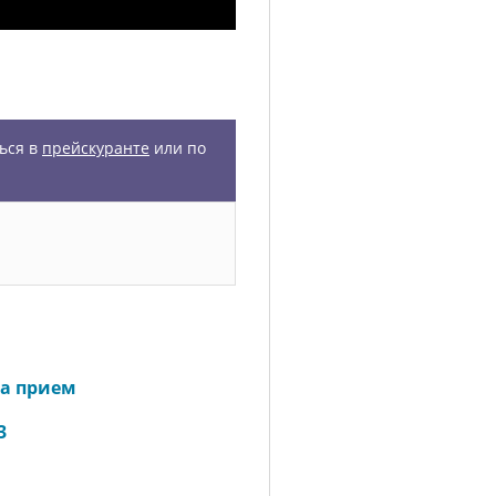
ься в
прейскуранте
или по
а прием
3
м