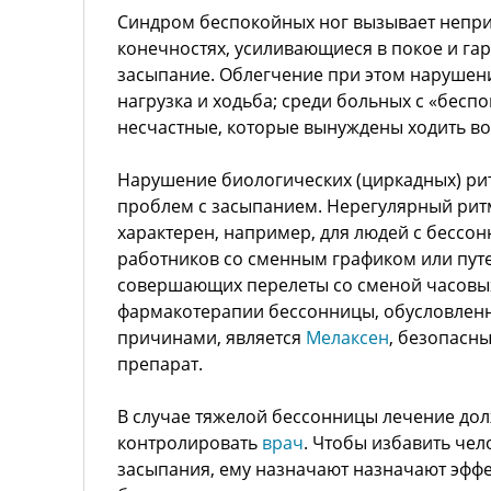
Синдром беспокойных ног вызывает непр
конечностях, усиливающиеся в покое и г
засыпание. Облегчение при этом нарушен
нагрузка и ходьба; среди больных с «бесп
несчастные, которые вынуждены ходить во
Нарушение биологических (циркадных) ри
проблем с засыпанием. Нерегулярный рит
характерен, например, для людей с бессон
работников со сменным графиком или пут
совершающих перелеты со сменой часовых
фармакотерапии бессонницы, обусловле
причинами, является
Мелаксен
, безопасн
препарат.
В случае тяжелой бессонницы лечение дол
контролировать
врач
. Чтобы избавить чел
засыпания, ему назначают назначают эфф