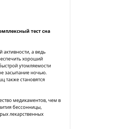
омплексный тест сна
 активности, а ведь
беспечить хороший
 быстрой утомляемости
хое засыпание ночью.
ц также становятся
ство медикаментов, чем в
вития бессонницы,
рых лекарственных