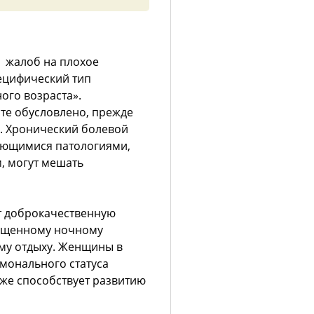
а жалоб на плохое
ецифический тип
ого возраста».
те обусловлено, прежде
. Хронический болевой
ающимися патологиями,
, могут мешать
т доброкачественную
чащенному ночному
му отдыху. Женщины в
монального статуса
же способствует развитию