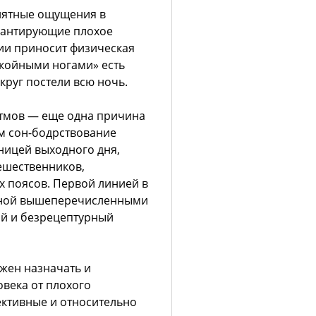
иятные ощущения в
арантирующие плохое
ии приносит физическая
окойными ногами» есть
круг постели всю ночь.
тмов — еще одна причина
м сон-бодрствование
ницей выходного дня,
ешественников,
 поясов. Первой линией в
нной вышеперечисленными
ый и безрецептурный
жен назначать и
овека от плохого
ективные и относительно