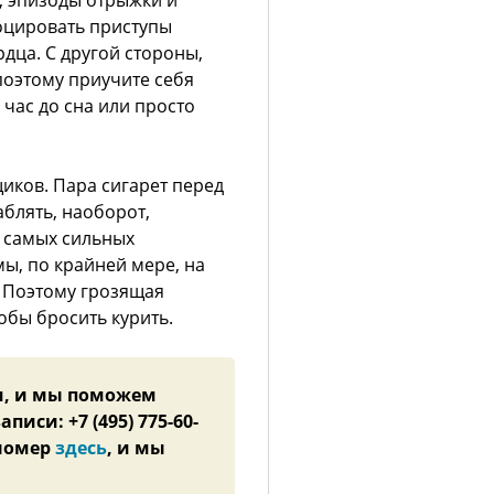
е, эпизоды отрыжки и
воцировать приступы
дца. С другой стороны,
 поэтому приучите себя
час до сна или просто
иков. Пара сигарет перед
аблять, наоборот,
з самых сильных
ы, по крайней мере, на
. Поэтому грозящая
обы бросить курить.
м, и мы поможем
иси: +7 (495) 775-60-
 номер
здесь
, и мы