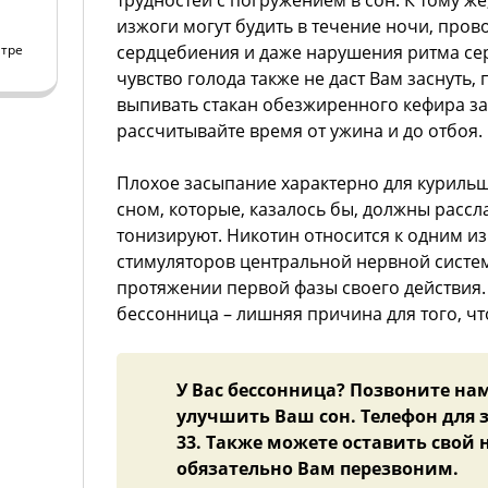
трудностей с погружением в сон. К тому ж
изжоги могут будить в течение ночи, про
нтре
сердцебиения и даже нарушения ритма сер
чувство голода также не даст Вам заснуть,
выпивать стакан обезжиренного кефира за 
рассчитывайте время от ужина и до отбоя.
Плохое засыпание характерно для курильщ
сном, которые, казалось бы, должны рассл
тонизируют. Никотин относится к одним и
стимуляторов центральной нервной систем
протяжении первой фазы своего действия
бессонница – лишняя причина для того, чт
У Вас бессонница? Позвоните на
улучшить Ваш сон. Телефон для зап
33. Также можете оставить свой
обязательно Вам перезвоним.