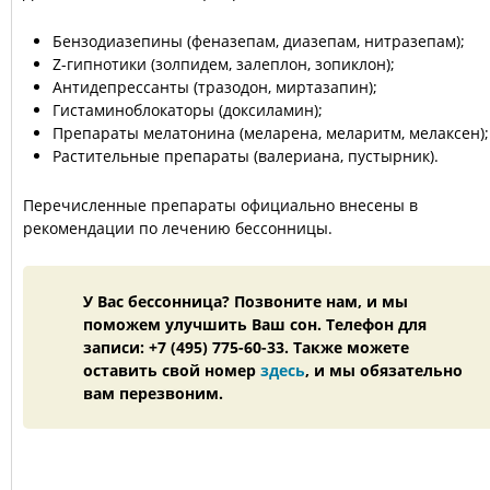
Бензодиазепины (феназепам, диазепам, нитразепам);
Z-гипнотики (золпидем, залеплон, зопиклон);
Антидепрессанты (тразодон, миртазапин);
Гистаминоблокаторы (доксиламин);
Препараты мелатонина (меларена, меларитм, мелаксен);
Растительные препараты (валериана, пустырник).
Перечисленные препараты официально внесены в
рекомендации по лечению бессонницы.
У Вас бессонница? Позвоните нам, и мы
поможем улучшить Ваш сон. Телефон для
записи: +7 (495) 775-60-33. Также можете
оставить свой номер
здесь
, и мы обязательно
вам перезвоним.