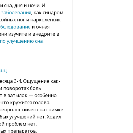
сна, дня и ночи. И
 заболевания
, как синдром
койных ног и нарколепсия.
обследование
и очная
ени изучите и внедрите в
по улучшению сна.
ышц
есяца 3-4. Ощущение как-
и поворотах боль
т в затылок — особенно
что кружится голова.
невролог ничего на снимке
бых улучшений нет. Ходил
ой проблем нет,
ых препаратов.