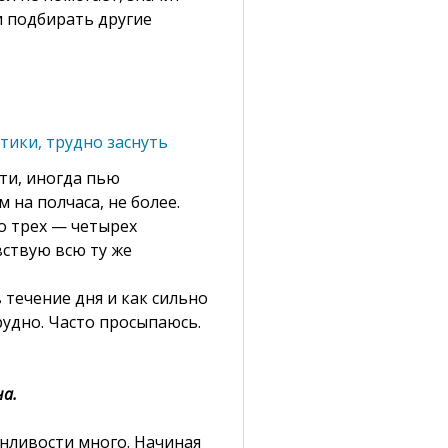
 подбирать другие
тики, трудно заснуть
ти, иногда пью
 на полчаса, не более.
о трех — четырех
вствую всю ту же
в течение дня и как сильно
рудно. Часто просыпаюсь.
на.
нливости много. Начиная