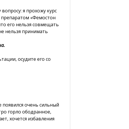
 вопросу: я прохожу курс
 препаратом «Фемостон
 что его нельзя совмещать
не нельзя принимать
на.
тации, осудите его со
ле появился очень сильный
тро горло ободранное,
ает, хочется избавления