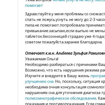
помогает
Здравствуйте.у меня проблемы со сном.вст
спать не ложусь.уснуть не могу до 2-3 ча
пила.не помогают.попробовала принимать
привыкание.засыпаю,если выпью не мень
таблеток.бессонницей страдаю уже 4 года
советом пожалуйста.заранее благодарна.
Отвечает к.м.н. Альбеева Зульфия Рамилов
Уважаемая Ольга!
Необходимо разбираться с причинами Ваш
Возможно, что есть нарушения режима рабо
Изучите и внедрите в Вашу жизнь
програ
улучшению сна.
Но, поскольку, ситуация х
необходима очная консультация сомнолог
нарушениях сна для уточнения диагноза т
полисомнографическое обследование
. Ка
показания и противопоказания. Если сомн