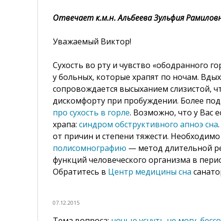
Отвечает к.м.н. Альбеева Зульфия Рамилов
Уважаемый Виктор!
Сухость во рту и чувство «ободранного го
у больных, которые храпят по ночам. Вдых
сопровождается высыханием слизистой, ч
дискомфорту при пробуждении. Более по
про сухость в горле
. Возможно, что у Вас
храпа:
синдром обструктивного апноэ сна
от причин и степени тяжести. Необходимо
полисомнографию
— метод длительной р
функций человеческого организма в перио
Обратитесь в
Центр медицины сна
санато
07.12.2015
ночью уснуть не могу, бесс