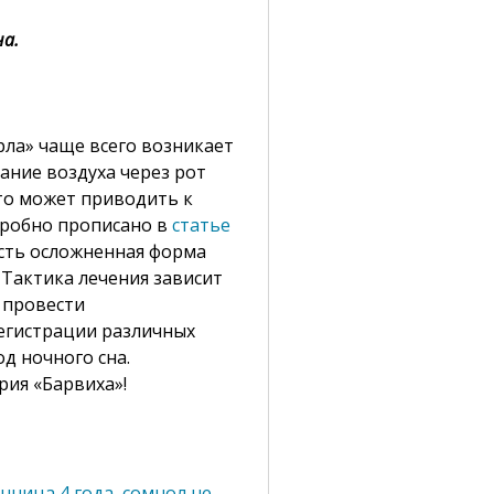
на.
рла» чаще всего возникает
ание воздуха через рот
то может приводить к
дробно прописано в
статье
 есть осложненная форма
. Тактика лечения зависит
 провести
егистрации различных
д ночного сна.
рия «Барвиха»!
онница 4 года, сомнол не