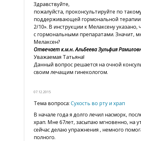
Здравствуйте,
пожалуйста, проконсультируйте по такому
поддерживающей гормональной терапии
2/10». В инструкции к Мелаксену указано,
с гормональными препаратами. Значит, м
Мелаксен?
Отвечает к.м.н. Альбеева Зульфия Рамилов
Уважаемая Татьяна!
Данный вопрос решается на очной консуль
своим лечащим гинекологом.
07.12.2015
Сухость во рту и храп
В начале года я долго лечил насморк, пос
храп. Мне 67лет, засыпаю мгновенно, на у
сейчас делаю упражнения , немного помог
полного.