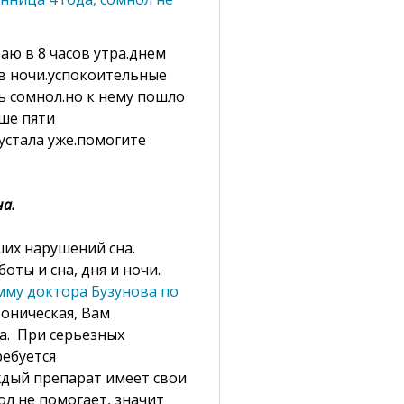
аю в 8 часов утра.днем
сов ночи.успокоительные
 сомнол.но к нему пошло
ше пяти
.устала уже.помогите
на.
их нарушений сна.
ты и сна, дня и ночи.
мму доктора Бузунова по
роническая, Вам
а. При серьезных
ребуется
ждый препарат имеет свои
ол не помогает, значит