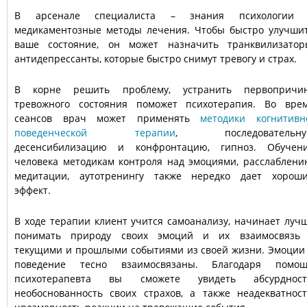
В арсенале специалиста – знания психологии
медикаментозные методы лечения. Чтобы быстро улучши
ваше состояние, он может назначить транквилизатор
антидепрессанты, которые быстро снимут тревогу и страх.
В корне решить проблему, устранить первопричи
тревожного состояния поможет психотерапия. Во вре
сеансов врач может применять
методики когнитивн
поведенческой терапии
, последовательну
десенсибилизацию и конфронтацию, гипноз. Обучен
человека методикам контроля над эмоциями, расслаблени
медитации, аутотренингу также нередко дает хорош
эффект.
В ходе терапии клиент учится самоанализу, начинает луч
понимать природу своих эмоций и их взаимосвязь
текущими и прошлыми событиями из своей жизни. Эмоции
поведение тесно взаимосвязаны. Благодаря помо
психотерапевта вы сможете увидеть абсурдност
необоснованность своих страхов, а также неадекватност