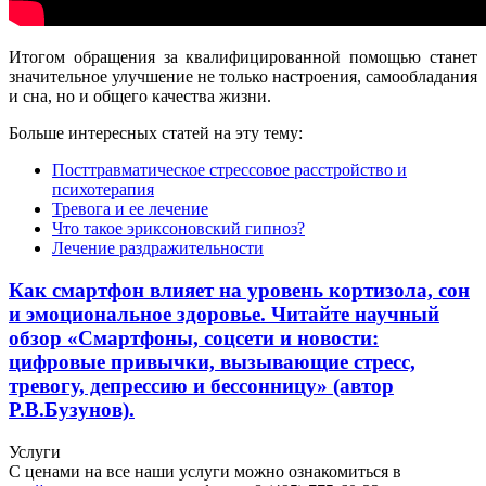
Итогом обращения за квалифицированной помощью станет
значительное улучшение не только настроения, самообладания
и сна, но и общего качества жизни.
Больше интересных статей на эту тему
:
Посттравматическое стрессовое расстройство и
психотерапия
Тревога и ее лечение
Что такое эриксоновский гипноз?
Лечение раздражительности
Как смартфон влияет на уровень кортизола, сон
и эмоциональное здоровье. Читайте научный
обзор «Смартфоны, соцсети и новости:
цифровые привычки, вызывающие стресс,
тревогу, депрессию и бессонницу» (автор
Р.В.Бузунов).
Услуги
С ценами на все наши услуги можно ознакомиться в