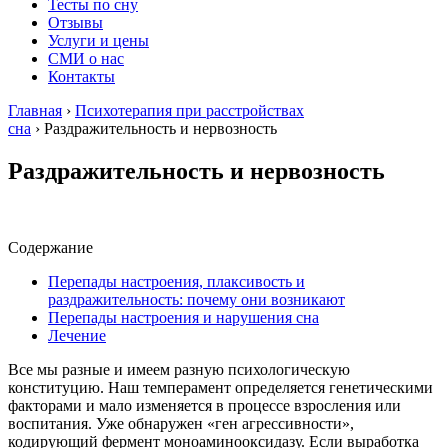
Тесты по сну
Отзывы
Услуги и цены
СМИ о нас
Контакты
Главная
›
Психотерапия при расстройствах
сна
›
Раздражительность и нервозность
Раздражительность и нервозность
Содержание
Перепады настроения, плаксивость и
раздражительность: почему они возникают
Перепады настроения и нарушения сна
Лечение
Все мы разные и имеем разную психологическую
конституцию. Наш темперамент определяется генетическими
факторами и мало изменяется в процессе взросления или
воспитания. Уже обнаружен «ген агрессивности»,
кодирующий фермент моноаминооксидазу. Если выработка