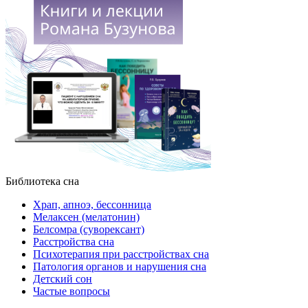
Библиотека сна
Храп, апноэ, бессонница
Мелаксен (мелатонин)
Белсомра (суворексант)
Расстройства сна
Психотерапия при расстройствах сна
Патология органов и нарушения сна
Детский сон
Частые вопросы