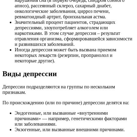
нарушения сна (в первую очередь, синдром сонного
апноэ), рассеянный склероз, сахарный диабет,
онкологические заболевания, цирроз печени,
ревматоидный артрит, бронхиальная астма.
Значительный процент пациентов, страдающих
депрессиями, злоупотребляет алкоголем или
наркотиками. В этом случае депрессия – результат
отравления организма, сформировавшейся зависимости
и развившихся заболеваний.
Иногда депрессия может быть вызвана приемом
некоторых лекарств (резерпин, пропранолол и
некоторые другие).
Виды депрессии
Депрессии подразделяются на группы по нескольким
признакам.
По происхождению (или по причине) депрессии делятся на:
Эндогенные, или вызванные «внутренними
причинами» — например, генетическими факторами
или заболеваниями.
Экзогенные, или вызванные внешними причинами.