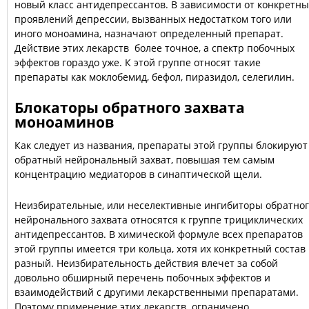
новый класс антидепрессантов. В зависимости от конкретны
проявлений депрессии, вызванных недостатком того или
иного моноамина, назначают определенный препарат.
Действие этих лекарств более точное, а спектр побочных
эффектов гораздо уже. К этой группе относят такие
препараты как моклобемид, бефол, пиразидол, селегилин.
Блокаторы обратного захвата
моноаминов
Как следует из названия, препараты этой группы блокируют
обратный нейрональный захват, повышая тем самым
концентрацию медиаторов в синаптической щели.
Неизбирательные, или неселективные ингибиторы обратно
нейронального захвата относятся к группе трициклических
антидепрессантов. В химической формуле всех препаратов
этой группы имеется три кольца, хотя их конкретный состав
разный. Неизбирательность действия влечет за собой
довольно обширный перечень побочных эффектов и
взаимодействий с другими лекарственными препаратами.
Поэтому применение этих лекарств ограничено.