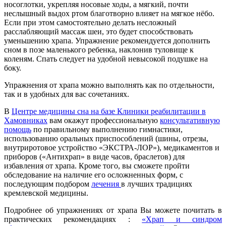
носоглотки, укрепляя носовые ходы, а мягкий, почти
неслышный выдох ртом благотворно влияет на мягкое нёбо.
Если при этом самостоятельно делать несложный
расслабляющий массаж шеи, это будет способствовать
уменьшению храпа. Упражнение рекомендуется дополнить
сном в позе маленького ребенка, наклонив туловище к
коленям. Спать следует на удобной невысокой подушке на
боку.
Упражнения от храпа можно выполнять как по отдельности,
так и в удобных для вас сочетаниях.
В
Центре медицины сна на базе Клиники реабилитации в
Хамовниках
вам окажут профессиональную
консультативную
помощь
по правильному выполнению гимнастики,
использованию оральных приспособлений (шины, отрезы,
внутриротовое устройство «ЭКСТРА-ЛОР»), медикаментов и
приборов («Антихрап» в виде часов, браслетов) для
избавления от храпа. Кроме того, вы сможете пройти
обследование на наличие его осложненных форм, с
последующим подбором
лечения
в лучших традициях
кремлевской медицины.
Подробнее об упражнениях от храпа Вы можете почитать в
практических рекомендациях :
«Храп и синдром