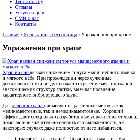
Тесты по сну
Отзывы
Услуги и цены
СМИ о нас
Контакты
Главная
›
Храп, апноэ, бессонница
›
Упражнения при храпе
Упражнения при храпе
Храп во сне
вызван снижением тонуса мышц небного язычка
и мягкого нёба. При прохождении через суженные
дыхательные пути воздух создает сотрясение мягких тканей
анатомических структур глотки, вызывая появление
характерного вибрирующего звука.
Для
лечения храпа
применяются различные методы: как
медикаментозные, так и немедикаментозные. Хороший
эффект дают специально разработанные упражнения от храпа,
помогающие значительно снизить его выраженность, а в
некоторых случаях даже полностью от него избавиться.
Страдаете от храпа? Позвоните нам, и мы