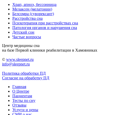
Храп, апноэ, бессонница
Мелаксен (мелатонин)
Белсомра (суворексант)
Расстройства сна
Психотерапия при расстройствах сна
Патология органов и нарушения сна
Детский сон
Частые вопросы
Центр медицины сна
на базе Первой клиники реабилитации в Хамовниках
©
www.sleepnet.ru
info@sleepnet.ru
Политика обработки ПД
Согласие на обработку ПД
Главная
О Центре
Пациентам
Тесты по сну
Отзывы
Услуги и цены
СМИ о нас