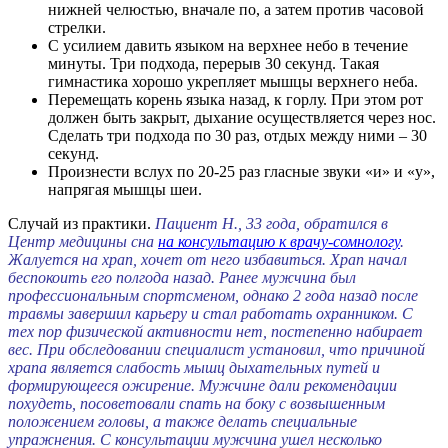
нижней челюстью, вначале по, а затем против часовой
стрелки.
С усилием давить языком на верхнее небо в течение
минуты. Три подхода, перерыв 30 секунд. Такая
гимнастика хорошо укрепляет мышцы верхнего неба.
Перемещать корень языка назад, к горлу. При этом рот
должен быть закрыт, дыхание осуществляется через нос.
Сделать три подхода по 30 раз, отдых между ними – 30
секунд.
Произнести вслух по 20-25 раз гласные звуки «и» и «у»,
напрягая мышцы шеи.
Случай из практики
.
Пациент Н., 33 года, обратился в
Центр медицины сна
на консультацию к врачу-сомнологу
.
Жалуется на храп, хочет от него избавиться. Храп начал
беспокоить его полгода назад. Ранее мужчина был
профессиональным спортсменом, однако 2 года назад после
травмы завершил карьеру и стал работать охранником. С
тех пор физической активности нет, постепенно набирает
вес. При обследовании специалист установил, что причиной
храпа является слабость мышц дыхательных путей и
формирующееся ожирение. Мужчине дали рекомендации
похудеть, посоветовали спать на боку с возвышенным
положением головы, а также делать специальные
упражнения. С консультации мужчина ушел несколько