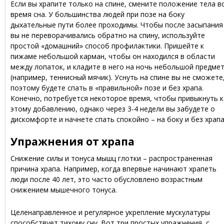
Если вы храпите только на спине, смените положение тела в
время сна. У большинства людей при позе на боку
дыхательные пути более проходимы. Чтобы после засыпания
вы не переворачивались обратно на спину, используйте
простой «домашний» способ профилактики. Пришейте к
пижаме небольшой карман, чтобы он находился в области
между лопаток, и кладите в него на ночь небольшой предме
(например, теннисный мячик). Уснуть на спине вы не сможете
поэтому будете спать в «правильной» позе и без храпа.
Конечно, потребуется некоторое время, чтобы привыкнуть к
этому добавлению, однако через 3-4 недели вы забудете о
дискомфорте и начнете спать спокойно – на боку и без храпа
Упражнения от храпа
Снижение силы и тонуса мышц глотки – распространенная
причина храпа. Например, когда впервые начинают храпеть
люди после 40 лет, это часто обусловлено возрастным
снижением мышечного тонуса.
Целенаправленное и регулярное укрепление мускулатуры
способствует тихому сну. Вот три простых упражнения, с