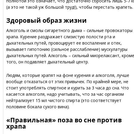
полнотой это означает, что достаточно сбросить лишь 5-7 к
(а это не такой уж большой труд!), чтобы перестать храпеть.
Здоровый образ жизни
Алкоголь и смолы сигаретного дыма – сильные провокаторы
храпа. Курение раздражает слизистую полости рта и
дыхательных путей, провоцирует ее воспаление и отек,
вызывает гипотонию (сильное расслабление) мускулатуры
дыхательных путей. Алкоголь – сильный миорелаксант, кром
того, он подавляет дыхательный центр.
Людям, которые храпят на фоне курения и алкоголя, лучше
вообще отказаться от этих привычек. По крайней мере, не
стоит употреблять спиртное и курить за 3 часа до сна. Что
касается алкоголя, надо учитывать, что за час организм
нейтрализует 15 мл чистого спирта (это соответствует
половине бокала сухого вина).
«Правильная» поза во сне против
храпа