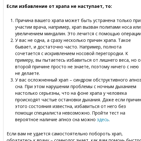
Если избавление от храпа не наступает, то:
Причина вашего храпа может быть устранена только при
участии врача, например, храп вызван полипами носа или
увеличением миндалин. Это лечится с помощью операции
У вас не одна, а сразу несколько причин храпа. Такое
бывает, и достаточно часто. Например, полнота
сочетается с искривлением носовой перегородки. К
примеру, вы пытаетесь избавиться от лишнего веса, но о
второй причине просто не знаете, поэтому ничего с нею
не делаете.
У вас осложненный храп – синдром обструктивного апно
сна. При этом нарушении проблемы с ночным дыханием
настолько серьезны, что на фоне храпа у человека
происходят частые остановки дыхания. Даже если причи
этого состояния известна, избавиться от него без
помощи специалиста невозможно. Пройти тест на
вероятное наличие апноэ сна можно
здесь
.
Если вам не удается самостоятельно побороть храп,
обратитесь к врачу – сомнолог знает, как вам помочь быстр