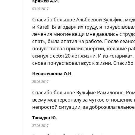
Кряжев А.И.
03.07.2017
Спасибо большое Альбеевой Зульфие, мед
и Кате!!! Благодаря их труду, я почувствова
лечения многие вещи мне давались с труд
спать, была апатия на работе. После сеан
почувствовал прилив энергии, желание раб
скинул с себя 20 лет жизни. И из «старика»
снова почувствовал вкус к жизни. Спасибо 
Ненаженкова О.Н.
28.06.2017
Спасибо большое Зульфие Рамиловне, Ром
всему медперсоналу за чуткое отношение 
непростой ситуации, за доброжелательно
Тавадян Ю.
27.06.2017