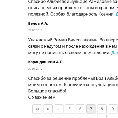
Спасибо Альбеевой Зульфие Рамиловне за
описане моих проблем со сном и храпом. 
полезной. Особая благодарность Ксении!
Белов А.А.
22.06.2017
Уважаемый Роман Вячеславович! Во ввере
связи с недугом и после нахождения в нем 
могу не написать о своем впечатлении.
Да
Карандашкин А.П.
22.06.2017
Спасибо за решение проблемы! Врач Альбе
моим вопросом. Я получил консультацию 
Большое спасибо!
С Уважением.
««
«
...
5
6
7
8
9