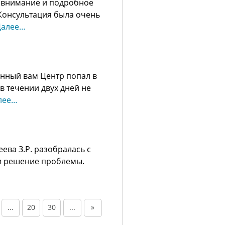
 внимание и подробное
Консультация была очень
Далее…
нный вам Центр попал в
в течении двух дней не
лее…
ева З.Р. разобралась с
и решение проблемы.
...
20
30
...
»