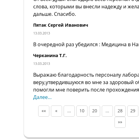
слова, которыми вы внесли надежду и жел
дальше. Спасибо.
Пятак Сергей Иванович
13.03.2013
В очередной раз убедился : Медицина в На
Черканина Т.Г.
13.03.2013
Выражаю благодарность персоналу лаборат
веру,утвердившуюся во мне за здоровый о
помогли мне поверить после прохождения
Далее…
««
«
...
10
20
...
28
29
»»