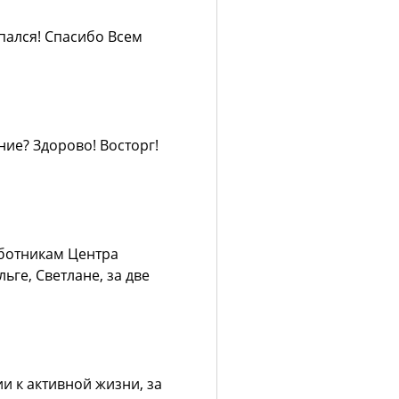
пался! Спасибо Всем
ие? Здорово! Восторг!
ботникам Центра
ге, Светлане, за две
 к активной жизни, за