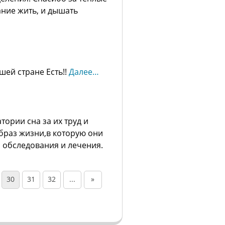
ание жить, и дышать
шей стране Есть!!
Далее…
ории сна за их труд и
браз жизни,в которую они
 обследования и лечения.
30
31
32
...
»