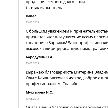
продление летного долголетия.
Летчик-испытатель
Павел
13.03.2013
С большим уважением и признательностью
признательность и уважение всему персо
санатория «Барвиха»! За их профессионал
высококвалифицированную помощь. Таких
Бородулин Н.А.
13.03.2013
Выражаю благодарность Екатерине Влади
Ольге Качановской за чуткое, доброе отн
профессионализм. Спасибо.
Мухтарова Н.С.
13.03.2013
От всей души благодарю весь персонал отд