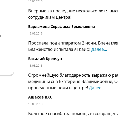
13.03.2013
Впервые за последние несколько лет я выс
сотрудникам центра!
Варламова Серафима Ермолаевна
13.03.2013
а
Проспала под аппаратом 2 ночи. Впечатлен
а
Блаженство испытала я! Кайф!
Далее…
Василий Крепчун
13.03.2013
Огромнейшую благодарность выражаю ра
медицины сна Екатерине Владимировне, Оль
проведенные ночи в центре!
Далее…
Ашаков В.О.
13.03.2013
Большое спасибо за помощь в возвращении