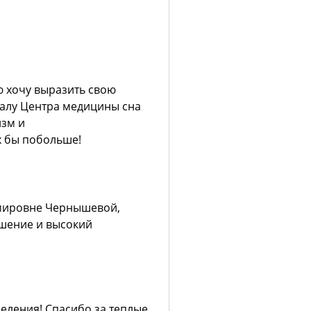
 хочу выразить свою
налу Центра медицины сна
изм и
 бы побольше!
мировне Чернышевой,
ошение и высокий
еления! Спасибо за теплые