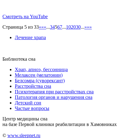
Смотреть на YouTube
Страница 5 из 33
««
«
...
3
4
5
6
7
...
10
20
30
...
»
»»
Лечение храпа
Библиотека сна
Храп, апноэ, бессонница
Мелаксен (мелатонин)
Белсомра (суворексант)
Расстройства сна
Психотерапия при расстройствах сна
Патология органов и нарушения сна
Детский сон
Частые вопросы
Центр медицины сна
на базе Первой клиники реабилитации в Хамовниках
©
www.sleepnet.ru