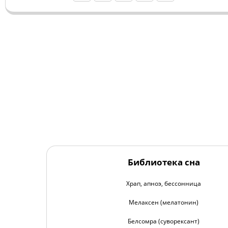
Библиотека сна
Храп, апноэ, бессонница
Мелаксен (мелатонин)
Белсомра (суворексант)