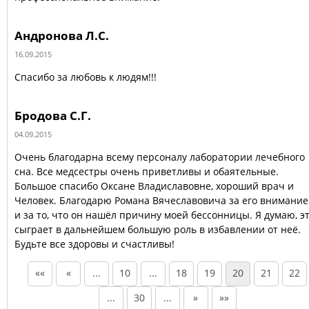
Андронова Л.С.
16.09.2015
Спасибо за любовь к людям!!!
Бродова С.Г.
04.09.2015
Очень благодарна всему персоналу лаборатории лечебного
сна. Все медсестры очень приветливы и обаятельные.
Большое спасибо Оксане Владиславовне, хороший врач и
Человек. Благодарю Романа Вячеславовича за его внимание
и за то, что он нашёл причину моей бессонницы. Я думаю, э
сыграет в дальнейшем большую роль в избавлении от неё.
Будьте все здоровы и счастливы!
««
«
...
10
...
18
19
20
21
22
...
30
...
»
»»