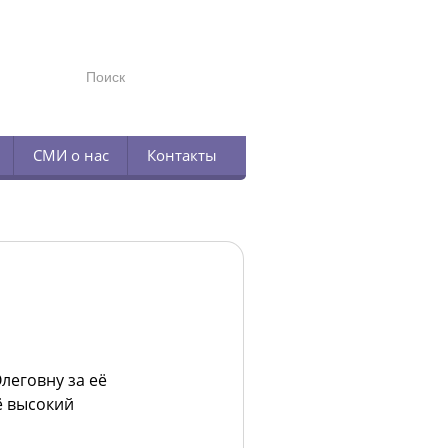
TELEGRAM
СМИ о нас
Контакты
леговну за её
ё высокий