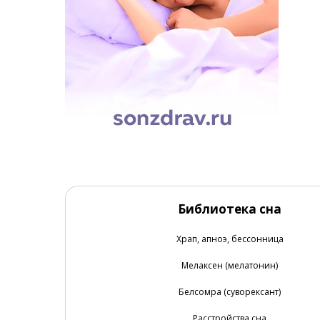
Библиотека сна
Храп, апноэ, бессонница
Мелаксен (мелатонин)
Белсомра (суворексант)
Расстройства сна