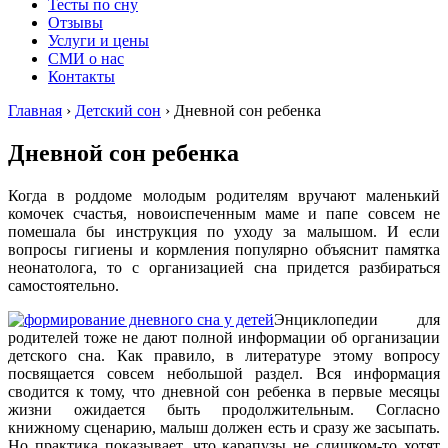
Тесты по сну
Отзывы
Услуги и цены
СМИ о нас
Контакты
Главная
›
Детский сон
›
Дневной сон ребенка
Дневной сон ребенка
Когда в роддоме молодым родителям вручают маленький
комочек счастья, новоиспеченным маме и папе совсем не
помешала бы инструкция по уходу за малышом. И если
вопросы гигиены и кормления популярно объяснит памятка
неонатолога, то с организацией сна придется разбираться
самостоятельно.
Энциклопедии для
родителей тоже не дают полной информации об организации
детского сна. Как правило, в литературе этому вопросу
посвящается совсем небольшой раздел. Вся информация
сводится к тому, что дневной сон ребенка в первые месяцы
жизни ожидается быть продолжительным. Согласно
книжному сценарию, малыш должен есть и сразу же засыпать.
Но практика показывает, что карапузы не слишком-то хотят