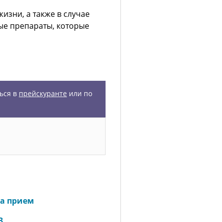
изни, а также в случае
ые препараты, которые
ься в
прейскуранте
или по
а прием
3