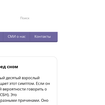
TELEGRAM
СМИ о нас
Контакты
ед сном
дый десятый взрослый
ает этот симптом. Если он
й вероятности говорить о
СБН). Это
е разными причинами. Оно