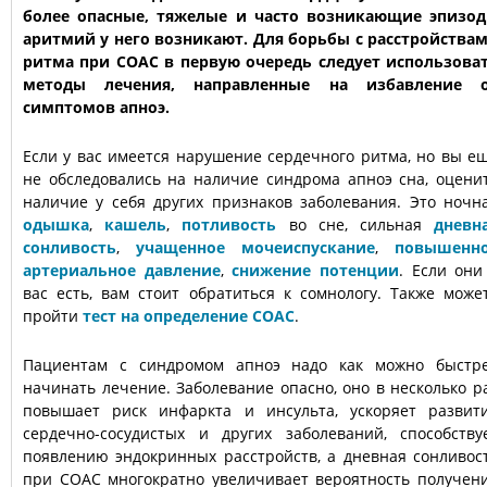
более опасные, тяжелые и часто возникающие эпизо
аритмий у него возникают. Для борьбы с расстройства
ритма при СОАС в первую очередь следует использова
методы лечения, направленные на избавление 
симптомов апноэ.
Если у вас имеется нарушение сердечного ритма, но вы е
не обследовались на наличие синдрома апноэ сна, оцени
наличие у себя других признаков заболевания. Это ночн
одышка
,
кашель
,
потливость
во сне, сильная
дневн
сонливость
,
учащенное мочеиспускание
,
повышенн
артериальное давление
,
снижение потенции
. Если они
вас есть, вам стоит обратиться к сомнологу. Также може
пройти
тест на определение СОАС
.
Пациентам с синдромом апноэ надо как можно быстр
начинать лечение. Заболевание опасно, оно в несколько р
повышает риск инфаркта и инсульта, ускоряет развит
сердечно-сосудистых и других заболеваний, способству
появлению эндокринных расстройств, а дневная сонливос
при СОАС многократно увеличивает вероятность получен