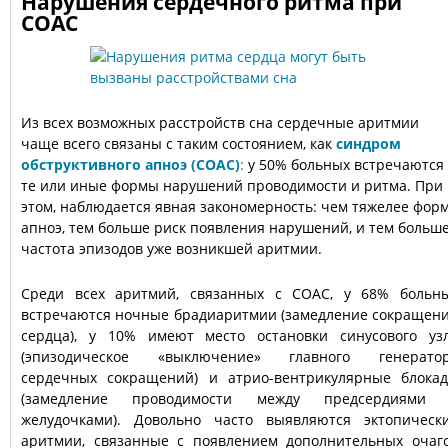
Нарушения сердечного ритма при
СОАС
Из всех возможных расстройств сна сердечные аритмии
чаще всего связаны с таким состоянием, как
синдром
обструктивного апноэ (СОАС)
:
у 50% больных встречаются
те или иные формы нарушений проводимости и ритма. При
этом, наблюдается явная закономерность: чем тяжелее фор
апноэ, тем больше риск появления нарушений, и тем больш
частота эпизодов уже возникшей аритмии.
Среди всех аритмий, связанных с СОАС, у 68% больн
встречаются ночные брадиаритмии (замедление сокращен
сердца), у 10% имеют место остановки синусового уз
(эпизодическое «выключение» главного генерато
сердечных сокращений) и атрио-вентрикулярные блока
(замедление проводимости между предсердиями
желудочками). Довольно часто выявляются эктопическ
аритмии, связанные с появлением дополнительных очаг