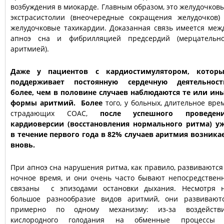
возбуждения в миокарде. Главным образом, это желудочков
экстрасистолии (внеочередные сокращения желудочков)
желудочковые тахикардии. Доказанная связь имеется меж
апноэ сна и фибрилляцией предсердий (мерцательн
аритмией).
Даже у пациентов с кардиостимулятором, котор
поддерживает постоянную сердечную деятельност
более, чем в половине случаев наблюдаются те или ин
формы аритмий. Более
того, у больных, длительное вре
страдающих СОАС,
после успешного проведен
кардиоверсии (восстановления нормального ритма) у
в течение первого года в 82% случаев аритмия возника
вновь.
При апноэ сна нарушения ритма, как правило, развиваются
ночное время, и они очень часто бывают непосредствен
связаны с эпизодами остановки дыхания. Несмотря 
большое разнообразие видов аритмий, они развивают
примерно по одному механизму: из-за воздейств
кислородного голодания на обменные процессы