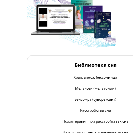
Библиотека сна
Храп, апноэ, бессонница
Мелаксен (мелатонин)
Белсомра (суворексант)
Расстройства сна
Психотерапия при расстройствах сна
Патология органов и нарушения сна