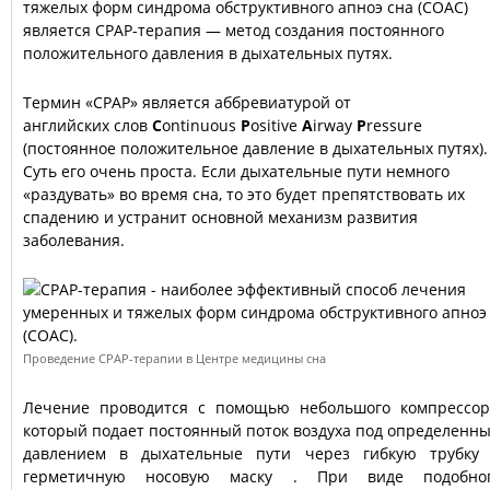
тяжелых форм синдрома обструктивного апноэ сна (СОАС)
является СРАР-терапия — метод создания постоянного
положительного давления в дыхательных путях.
Термин «CPAP» является аббревиатурой от
английских слов
C
ontinuous
P
ositive
A
irway
P
ressure
(постоянное положительное давление в дыхательных путях).
Суть его очень проста. Если дыхательные пути немного
«раздувать» во время сна, то это будет препятствовать их
спадению и устранит основной механизм развития
заболевания.
Проведение CPAP-терапии в Центре медицины сна
Лечение проводится с помощью небольшого компрессор
который подает постоянный поток воздуха под определенн
давлением в дыхательные пути через гибкую трубку
герметичную носовую маску . При виде подобно