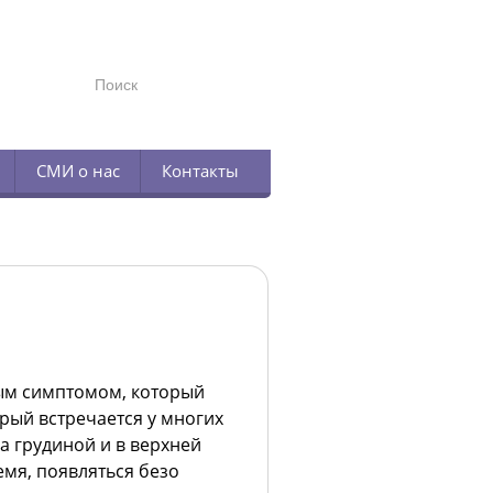
TELEGRAM
СМИ о нас
Контакты
ым симптомом, который
рый встречается у многих
 грудиной и в верхней
емя, появляться безо