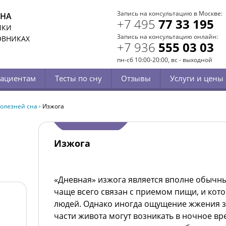
Запись на консультацию в Москве:
СНА
+7 495
77 33 195
ИКИ
Запись на консультацию онлайн:
ОВНИКАХ
+7 936
555 03 03
пн-сб 10:00-20:00, вс - выходной
ациентам
Тесты по сну
Отзывы
Услуги и цены
олезней сна
›
Изжога
Изжога
«Дневная» изжога является вполне обычн
чаще всего связан с приемом пищи, и кото
людей. Однако иногда ощущение жжения за
части живота могут возникать в ночное вр