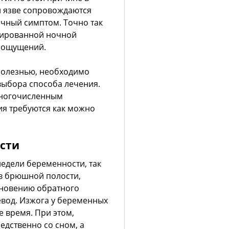
 язве сопровождаются
очный симптом. Точно так
олированной ночной
х ощущений.
 болезнью, необходимо
выбора способа лечения.
многочисленным
ия требуются как можно
ости
недели беременности, так
 в брюшной полости,
кновению обратного
вод. Изжога у беременных
е время. При этом,
едственно со сном, а