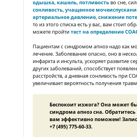
одышка
,
кашель
,
потливость
во сне, си
сонливость
,
учащенное мочеиспускани
артериальное давление
,
снижение пот
то из этого списка есть у вас, вам стоит об
можете пройти
тест на определение СОА
Пациентам с синдромом апноэ надо как м
лечение. Заболевание опасно, оно в неск
инфаркта и инсульта, ускоряет развитие с
других заболеваний, способствует появл
расстройств, а дневная сонливость при С
увеличивает вероятность получения трав
Беспокоит изжога? Она может б
синдрома апноэ сна. Обратитесь
вам эффективно поможем! Запис
+7 (495) 775-60-33.