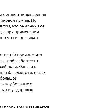
ми органов пищеварения
линовой помпы. Их
в том, что они снижают
гда при применении
нтов может возникать
т по той причине, что
ет», чтобы обеспечить
сей ночи. Однако в
в наблюдается для всех
с большой
 как у больных с
так и у здоровых
ым прорывом, развивается