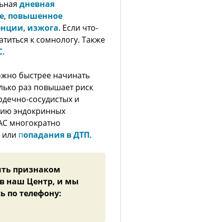
льная
дневная
е
,
повышенное
енции
,
изжога
. Если что-
ратиться к сомнологу. Также
С
.
ожно быстрее начинать
олько раз повышает риск
ердечно-сосудистых и
ению эндокринных
ОАС многократно
м или
п
опадания в ДТП
.
ыть признаком
 в наш Центр, и мы
ь по телефону: