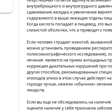
безуспешных попыток вдохнуть возникают
внутрибрюшного и внутригрудного давлени
сдавливание желудка и увеличение вероят
содержимого в выше лежащие отделы пище
Когда кислота попадает в пищевод, это вы
слизистой оболочки, что и приводит к поя
Если человек страдает изжогой, вызванной
можно установить проведением респират
полисомнографического исследования), 
лечения является не прием антацидных пр
коррекции дыхательных нарушений при п
других способов, рекомендованных специ
эпизодов апноэ в этом случае действует н
гораздо лучше, нежели «обычное» лечени
лекарств.
Если вы еще не обследовались на наличие
оцените наличие у себя признаков заболе