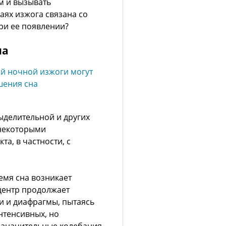
м и вызывать
аях изжога связана со
при ее появлении?
на
ыделительной и других
 некоторыми
а, в частности, с
емя сна возникает
центр продолжает
и и диафрагмы, пытаясь
нтенсивных, но