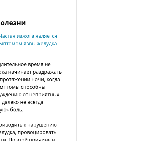
болезни
 длительное время не
ока начинает раздражать
протяжении ночи, когда
симптомы способны
буждению от неприятных
далеко не всегда
ую» боль.
приводить к нарушению
елудка, провоцировать
ги. По этой причине в