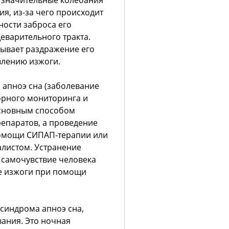
 значительные колебания
я, из-за чего происходит
ности заброса его
варительного тракта.
зывает раздражение его
влению изжоги.
 апноэ сна (заболевание
орного мониторинга и
основным способом
епаратов, а проведение
омощи СИПАП-терапии или
алистом. Устранение
а самочувствие человека
е изжоги при помощи
 синдрома апноэ сна,
вания. Это ночная