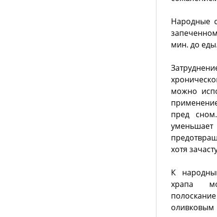
Народные с
запеченном
мин. до еды
Затрудне
хроническо
можно испо
применение
пред сном
уменьшает 
предотвращ
хотя зачаст
К народны
храпа м
полоска
оливковы