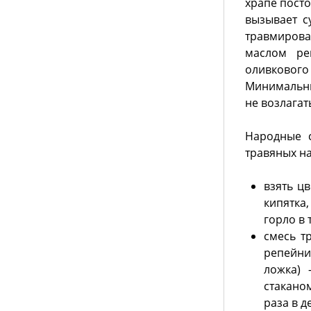
храпе пост
вызывает с
травмирова
маслом ре
оливковог
Минимальны
не возлагат
Народные с
травяных на
взять цв
кипятка
горло в
смесь т
репейник
ложка) 
стаканом
раза в д