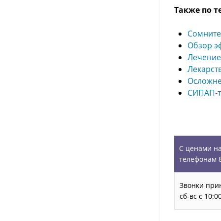
Также по т
Сомните
Обзор э
Лечение
Лекарств
Осложнен
СИПАП-т
УСЛУГИ
С ценами на
телефонам 8
Звонки прин
сб-вс с 10: