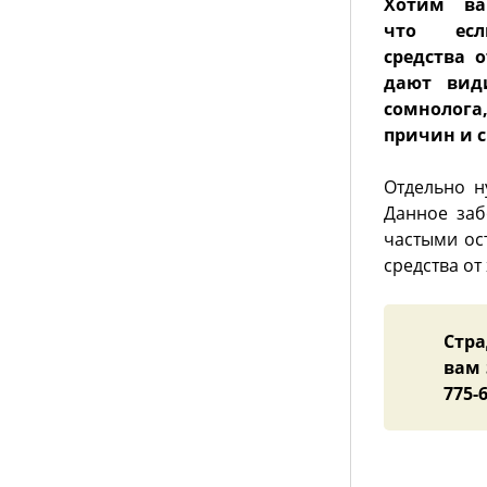
Хотим ва
что есл
средства 
дают вид
сомнолога
причин и с
Отдельно н
Данное заб
частыми ос
средства от
Стр
вам 
775-6