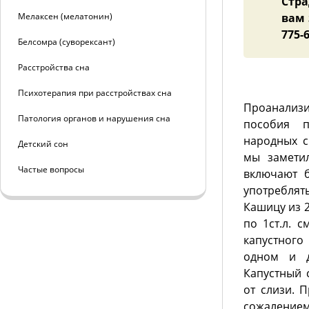
Стр
Мелаксен (мелатонин)
вам 
775-6
Белсомра (суворексант)
Расстройства сна
Психотерапия при расстройствах сна
Проанализ
Патология органов и нарушения сна
пособия 
народных с
Детский сон
мы заметил
Частые вопросы
включают б
употреблят
Кашицу из 2
по 1ст.л. 
капустного
одном и д
Капустный 
от слизи. 
сожалением