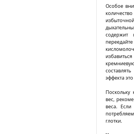
Особое вни
количество
избыточной
дыхательн
содержит 
переедайте
кисломоло
избавитьс
кремниеву
составлять
эффекта это
Поскольку
вес, реком
веса. Если
потребляем
глотки.