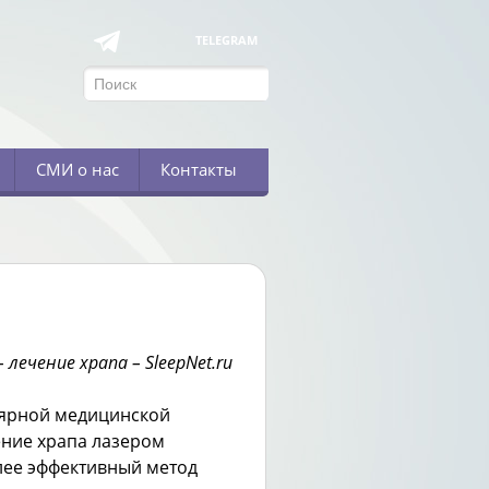
TELEGRAM
СМИ о нас
Контакты
– лечение храпа – SleepNet.ru
лярной медицинской
ение храпа лазером
лее эффективный метод