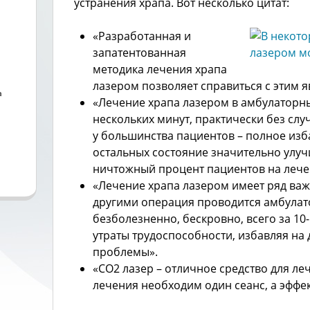
устранения храпа. Вот несколько цитат:
«Разработанная и
запатентованная
методика лечения храпа
лазером позволяет справиться с этим яв
а
«Лечение храпа лазером в амбулаторны
нескольких минут, практически без слу
а
у большинства пациентов – полное изба
остальных состояние значительно улуч
ничтожный процент пациентов на лечен
«Лечение храпа лазером имеет ряд ва
другими операция проводится амбулат
безболезненно, бескровно, всего за 10
утраты трудоспособности, избавляя на 
проблемы».
«СО2 лазер – отличное средство для ле
лечения необходим один сеанс, а эффек