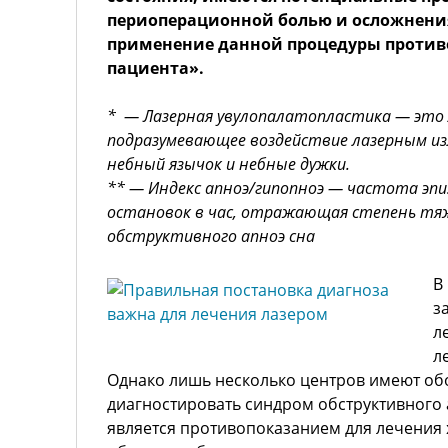
периоперационной болью и осложнени
применение данной процедуры против
пациента».
* — Лазерная увулопалатопластика — это л
подразумевающее воздействие лазерным изл
небный язычок и небные дужки.
** — Индекс апноэ/гипопноэ — частота эп
остановок в час, отражающая степень тя
обструктивного апноэ сна
В
з
л
л
Однако лишь несколько центров имеют о
диагностировать синдром обструктивного 
является противопоказанием для лечения 