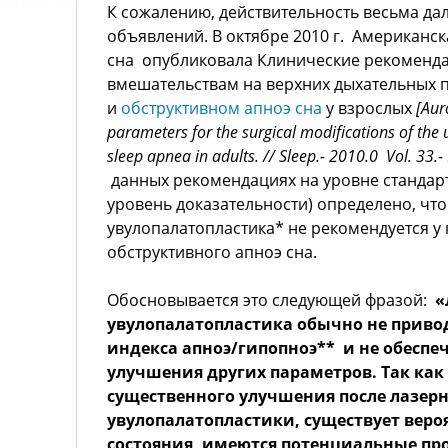
К сожалению, действительность весьма да
объявлений. В октябре 2010 г. Американс
сна опубликовала Клинические рекоменд
вмешательствам на верхних дыхательных п
и
обструктивном апноэ сна
у взрослых
[
Aur
parameters for the surgical modifications of the 
sleep apnea in adults.
// Sleep.- 2010.0 Vol. 33.- 
данных рекомендациях на уровне стандарт
уровень доказательности) определено, что
увулопалатопластика* не рекомендуется у
обструктивного апноэ сна.
Обосновывается это следующей фразой:
«
увулопалатопластика обычно не прив
индекса апноэ/гипопноэ** и не обеспе
улучшения других параметров. Так как
существенного улучшения после лазер
увулопалатопластики, существует веро
состояния, имеются потенциальные пр