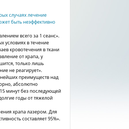
лением всего за 1 сеанс».
х условиях в течение
чаев кровотечения в ткани
вление от храпа, у
шится, только лишь
ие не реагирует».
жнейших преимуществ над
орно, абсолютно
-15 минут без последующей
долгие годы от тяжелой
чения храпа лазером. Для
тивность составляет 95%».