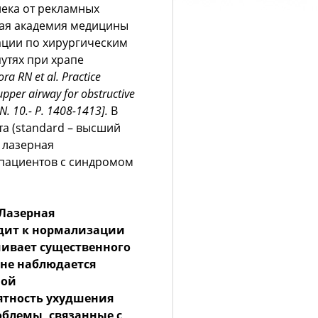
лека от рекламных
кая академия медицины
ации по хирургическим
утях при храпе
ora
RN
et
al
.
Practice
upper airway for obstructive
N. 10.- P
. 1408-1413].
В
а (standard – высший
 лазерная
 пациентов с синдромом
Лазерная
одит к нормализации
чивает существенного
 не наблюдается
ной
ятность ухудшения
облемы, связанные с