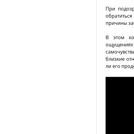
При подозр
обратиться
причины заб
В этом ко
ощущения
самочувств
близкие от
ли его прод