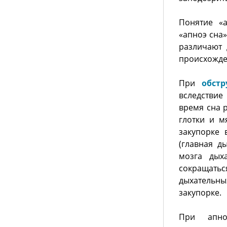
Понятие «
«апноэ сна
различают 
происхожде
При
обст
вследствие
время сна р
глотки и м
закупорке 
(главная д
мозга дых
сокращать
дыхательных
закупорке.
При апно