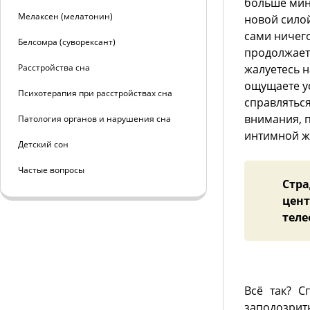
больше мину
Мелаксен (мелатонин)
новой сило
сами ничего
Белсомра (суворексант)
продолжает
Расстройства сна
жалуетесь н
ощущаете ус
Психотерапия при расстройствах сна
справляться
внимания, 
Патология органов и нарушения сна
интимной 
Детский сон
Частые вопросы
Стра
цент
теле
Всё так? С
заподозрит