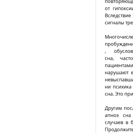
повторяющих
от гипокси
Вследствие
сигналы тр
Многочисл
пробуждени
, обусло
сна, часто
пациентами
нарушают е
невыспавши
ни психика
сна. Это пр
Другим пос
апноэ сна
случаев в 
Продолжи