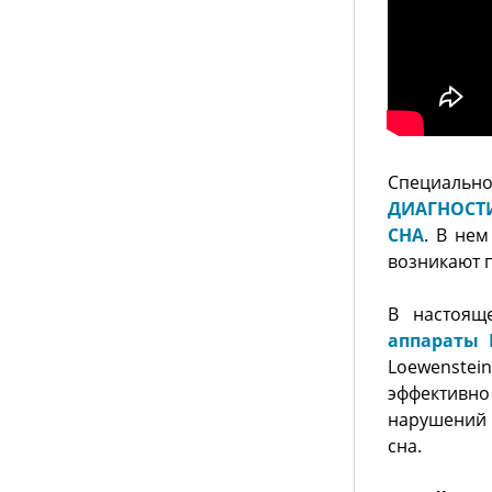
Специальн
ДИАГНОСТ
СНА
. В не
возникают 
В настоящ
аппараты 
Loewenste
эффективн
нарушений 
сна.