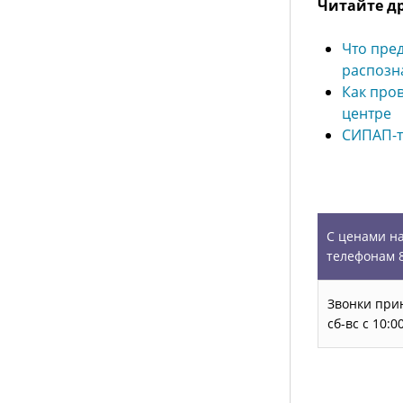
Читайте др
Что пред
распозн
Как про
центре
СИПАП-т
УСЛУГИ
С ценами на
телефонам 8
Звонки прин
сб-вс с 10: