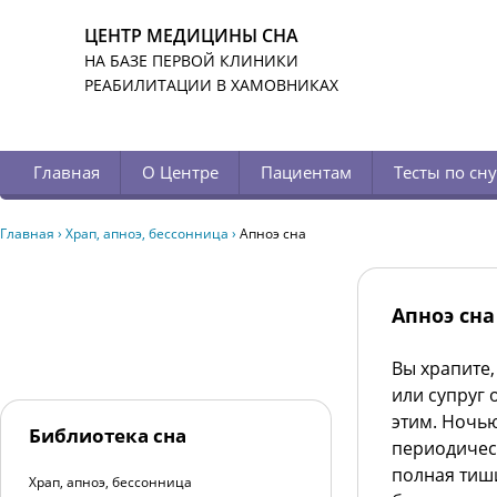
ЦЕНТР МЕДИЦИНЫ СНА
НА БАЗЕ ПЕРВОЙ КЛИНИКИ
РЕАБИЛИТАЦИИ В ХАМОВНИКАХ
Главная
О Центре
Пациентам
Тесты по сну
Главная
›
Храп, апноэ, бессонница
›
Апноэ сна
Апноэ сна
Вы храпите,
или супруг
этим. Ночь
Библиотека сна
периодическ
полная тиши
Храп, апноэ, бессонница