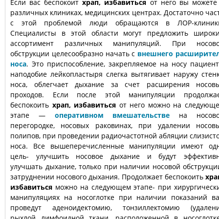
Если вас беспокоит
храп, избавиться
от него вы можете
различных клиниках, медицинских центрах. Достаточно час
с этой проблемой люди обращаются в ЛОР-клиник
Специалисты в этой области могут предложить широк
ассортимент различных манипуляций. При носов
обструкции целесообразно начать с
внешнего расширите
носа
. Это приспособление, закрепляемое на носу пациент
наподобие лейкопластыря слегка вытягивает наружу стен
носа, облегчает дыхание за счет расширения носов
проходов. Если после этой манипуляции продолжа
беспокоить
храп, избавиться
от него можно на следующ
этапе —
оперативном вмешательстве
на носово
перегородке, носовых раковинах, при удалении носов
полипов, при проведении радиочастотной абляции слизист
носа. Все вышеперечисленные манипуляции имеют од
цель- улучшить носовое дыхание и будут эффектив
улучшать дыхание, только при наличии носовой обструкци
затруднении носового дыхания. Продолжает беспокоить
хра
избавиться
можно на следующем этапе- при хирургическ
манипуляциях на носоглотке при наличии показаний в
проведут аденоидектомию, тонзиллектомию (удален
рыхлой лимфоидной ткани, расположенной в носоглотке