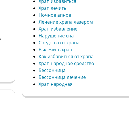
Храп избавиться
Храп лечить
Ночное апное
Лечение храпа лазером
Храп избавление
Нарушение сна
а
Средства от храпа
Вылечить храп
а
Как избавиться от храпа
Храп народное средство
Бессонница
Бессонница лечение
Храп народная