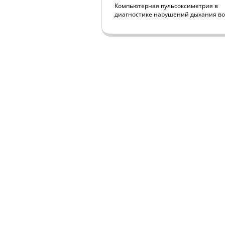
Компьютерная пульсоксиметрия в
диагностике нарушений дыхания во
ЦЕНТР МЕДИЦИНЫ 
НА БАЗЕ ПЕРВОЙ КЛИН
РЕАБИЛИТАЦИИ В ХАМ
©
www.sleepnet.ru
info@sleepnet.ru
Политика обработки ПД
Согласие на обработку ПД