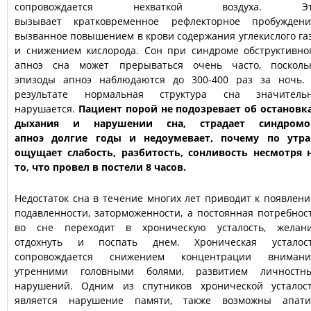
сопровождается нехваткой воздуха. Эт
вызывает кратковременное рефлекторное пробуждени
вызванное повышением в крови содержания углекислого га
и снижением кислорода. Сон при синдроме обструктивно
апноэ сна может прерываться очень часто, посколь
эпизоды апноэ наблюдаются до 300-400 раз за ночь.
результате нормальная структура сна значитель
нарушается.
Пациент порой не подозревает об остановк
дыхания и нарушении сна, страдает синдром
апноэ долгие годы и недоумевает, почему по утр
ощущает слабость, разбитость, сонливость несмотря 
то, что провел в постели 8 часов.
Недостаток сна в течение многих лет приводит к появлен
подавленности, заторможенности, а постоянная потребнос
во сне переходит в хроническую усталость, желан
отдохнуть и поспать днем. Хроническая усталос
сопровождается снижением концентрации внимани
утренними головными болями, развитием личностн
нарушений. Одним из спутников хронической усталос
является нарушение памяти, также возможны апати