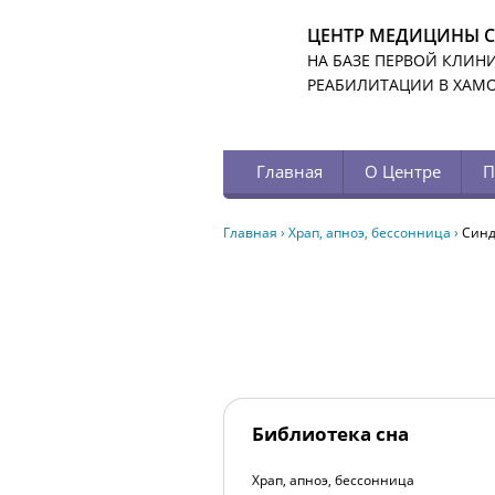
ЦЕНТР МЕДИЦИНЫ 
НА БАЗЕ ПЕРВОЙ КЛИН
РЕАБИЛИТАЦИИ В ХАМ
Главная
О Центре
П
Главная
›
Храп, апноэ, бессонница
›
Синд
Библиотека сна
Храп, апноэ, бессонница