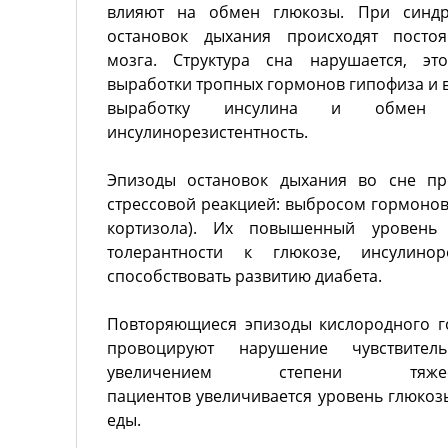
влияют на обмен глюкозы. При синдр
остановок дыхания происходят посто
мозга. Структура сна нарушается, эт
выработки тропных гормонов гипофиза и в
выработку инсулина и обмен г
инсулинорезистентность.
Эпизоды остановок дыхания во сне пр
стрессовой реакцией: выбросом гормонов
кортизола). Их повышенный уровень
толерантности к глюкозе, инсулино
способствовать развитию диабета.
Повторяющиеся эпизоды кислородного г
провоцируют нарушение чувствител
увеличением степени т
пациентов увеличивается уровень глюкоз
еды.