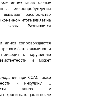
оме апноэ из-за частых
янные микропробуждения
о вызывает расстройство
 конечном итоге влияет на
люкозы. Развивается
и апноэ сопровождаются
 тревоги (катехоламинов и
 приводит к нарушению
резистентности и может
олодания при СОАС также
ьности к инсулину. С
яжести апноэ у
ы в крови натощак и после