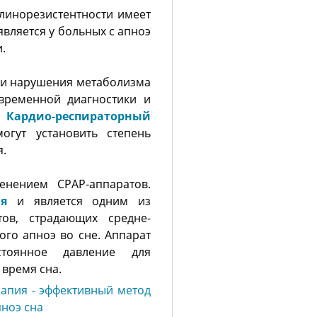
линорезистентности имеет
является у больных с апноэ
.
а и нарушения метаболизма
евременной диагностики и
.
Кардио-респираторный
гут установить степень
я.
енением СРАР-аппаратов.
ия
и является одним из
ов, страдающих средне-
ого апноэ во сне. Аппарат
стоянное давление для
 время сна.