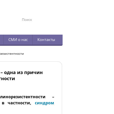
TELEGRAM
СМИ о нас
Контакты
орезистентности
 – одна из причин
тности
инорезистентности –
 в частности,
синдром