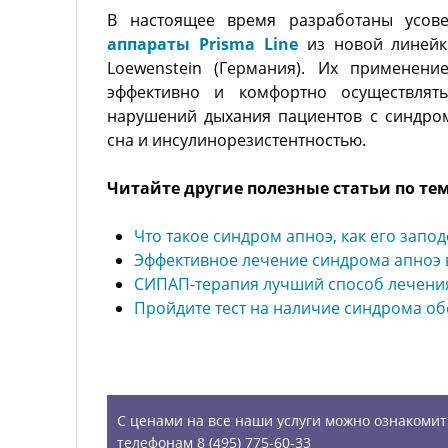
В настоящее время разработаны усов
аппараты Prisma Line
из новой линей
Loewenstein (Германия). Их применени
эффективно и комфортно осуществлять
нарушений дыхания пациентов с синдро
сна и инсулинорезистентностью.
Читайте другие полезные статьи по тем
Что такое синдром апноэ, как его запо
Эффективное лечение синдрома апноэ 
СИПАП-терапия лучший способ лечени
Пройдите тест на наличие синдрома об
УСЛУГИ
С ценами на все наши услуги можно ознакомит
телефонам 8 (495) 775-60-33