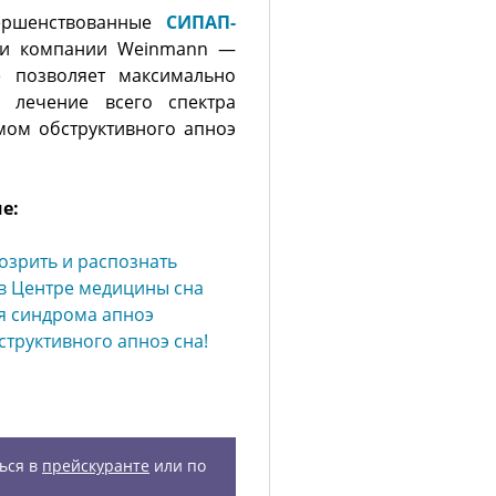
ершенствованные
СИПАП-
ки компании Weinmann —
е позволяет максимально
 лечение всего спектра
мом обструктивного апноэ
е:
дозрить и распознать
в Центре медицины сна
я синдрома апноэ
структивного апноэ сна!
ься в
прейскуранте
или по