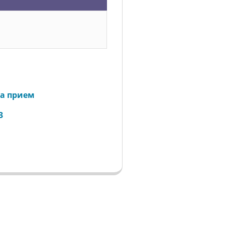
а прием
3
м