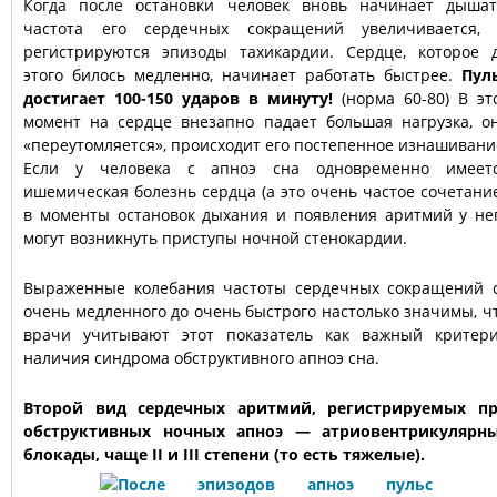
Когда после остановки человек вновь начинает дышат
частота его сердечных сокращений увеличивается,
регистрируются эпизоды тахикардии. Сердце, которое 
этого билось медленно, начинает работать быстрее.
Пул
достигает 100-150 ударов в минуту!
(норма 60-80) В эт
момент на сердце внезапно падает большая нагрузка, о
«переутомляется», происходит его постепенное изнашивани
Если у человека с апноэ сна одновременно имеет
ишемическая болезнь сердца (а это очень частое сочетание
в моменты остановок дыхания и появления аритмий у не
могут возникнуть приступы ночной стенокардии.
Выраженные колебания частоты сердечных сокращений 
очень медленного до очень быстрого настолько значимы, ч
врачи учитывают этот показатель как важный критер
наличия синдрома обструктивного апноэ сна.
Второй вид сердечных аритмий, регистрируемых п
обструктивных ночных апноэ — атриовентрикулярн
блокады, чаще II и III степени (то есть тяжелые).