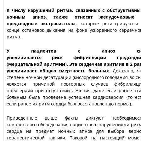
К числу нарушений ритма, связанных с обструктивн
ночным апноэ, также относят желудочковые
предсердные экстрасистолы,
которые регистрируются
конце остановок дыхания на фоне ускоренного сердечно
ритма.
У пациентов с апноэ сн
увеличивается риск фибрилляции предсерд
(мерцательной аритмии). Эта сердечная аритмия в 2 ра
увеличивает общую смертность больных
. Доказано, ч
степень ночной десатурации (кислородного голодания во сн
является причиной повторных случаев фибрилляц
предсердий при отсутствии лечения, даже если ранее эт
больным была проведена успешная кардиоверсия (то ес
если ранее их ритм сердца был восстановлен до нормы).
Приведенные выше факты диктуют необходимос
комплексного обследования пациентов с нарушениями рит
сердца на предмет ночных апноэ для выбора верн
терапевтической тактики. Таковой на настоящий моме