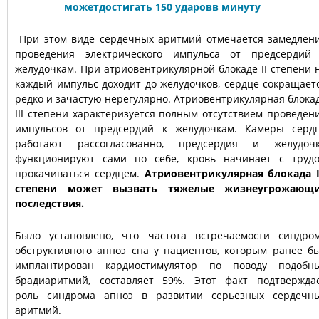
При этом виде сердечных аритмий отмечается замедлен
проведения электрического импульса от предсердий
желудочкам. При атриовентрикулярной блокаде II степени 
каждый импульс доходит до желудочков, сердце сокращает
редко и зачастую нерегулярно. Атриовентрикулярная блока
III степени характеризуется полным отсутствием проведен
импульсов от предсердий к желудочкам. Камеры серд
работают рассогласованно, предсердия и желудоч
функционируют сами по себе, кровь начинает с труд
прокачиваться сердцем.
Атриовентрикулярная блокада I
степени может вызвать тяжелые жизнеугрожающ
последствия.
Было установлено, что частота встречаемости синдро
обструктивного апноэ сна у пациентов, которым ранее б
имплантирован кардиостимулятор по поводу подобн
брадиаритмий, составляет 59%. Этот факт подтвержда
роль синдрома апноэ в развитии серьезных сердечн
аритмий.