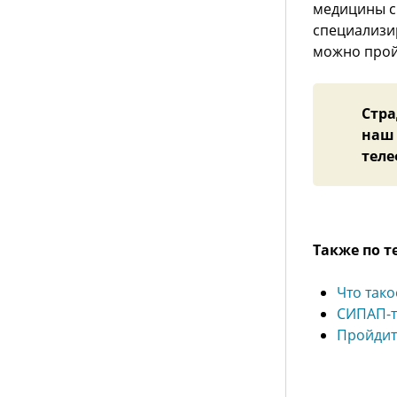
медицины с
специализир
можно прой
Стр
наш 
теле
Также по т
Что тако
СИПАП-т
Пройдит
УСЛУГИ