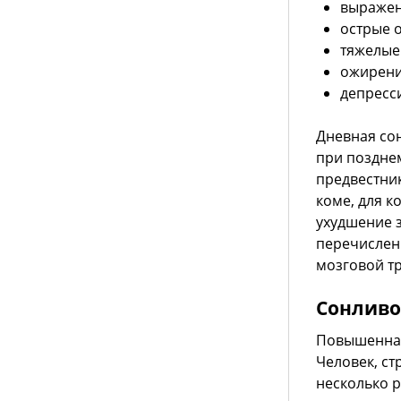
выражен
острые 
тяжелые
ожирен
депресси
Дневная со
при поздне
предвестни
коме, для к
ухудшение з
перечислен
мозговой т
Сонливо
Повышенная
Человек, с
несколько р