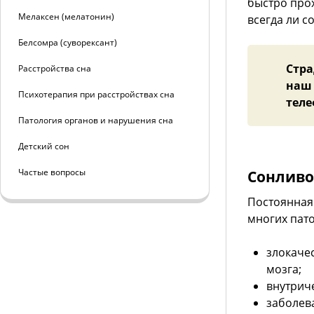
быстро прох
Мелаксен (мелатонин)
всегда ли с
Белсомра (суворексант)
Стр
Расстройства сна
наш 
Психотерапия при расстройствах сна
телеф
Патология органов и нарушения сна
Детский сон
Частые вопросы
Сонливо
Постоянная 
многих пато
злокаче
мозга;
внутрич
заболев