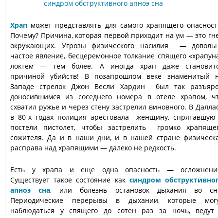
Храп
может представлять для самого храпящего опасност
Почему? Причина, которая первой приходит на ум — это гн
окружающих. Угрозы физического насилия — доволь
частое явление, бесцеремонное толкание спящего «храпун
локтем — тем более. А иногда храп даже становит
причиной убийств! В позапрошлом веке знаменитый 
Западе стрелок Джон Весли Хардин был так разъяр
доносившимся из соседнего номера в отеле храпом, ч
схватил ружье и через стену застрелил виновного. В Далла
в 80-х годах полиция арестовала женщину, спрятавшую
постели пистолет, чтобы застрелить громко храпяще
сожителя. Да и в наши дни, и в нашей стране физическ
расправа над храпящими — далеко не редкость.
Есть у храпа и еще одна опасность — осложнени
Существует такое состояние как
синдром обструктивно
апноэ сна
, или болезнь остановок дыхания во сн
Периодические перерывы в дыхании, которые мог
наблюдаться у спящего до сотен раз за ночь, ведут