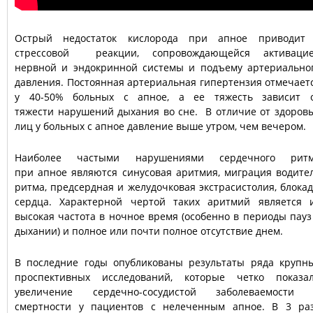
Острый недостаток кислорода при апное приводит
стрессовой реакции, сопровождающейся активаци
нервной и эндокринной системы и подъему артериально
давления. Постоянная артериальная гипертензия отмечает
у 40-50% больных с апное, а ее тяжесть зависит 
тяжести нарушений дыхания во сне. В отличие от здоров
лиц у больных с апное давление выше утром, чем вечером.
Наиболее частыми нарушениями сердечного рит
при апное являются синусовая аритмия, миграция водите
ритма, предсердная и желудочковая экстрасистолия, блока
сердца. Характерной чертой таких аритмий является 
высокая частота в ночное время (особенно в периоды пауз
дыхании) и полное или почти полное отсутствие днем.
В последние годы опубликованы результаты ряда крупн
проспективных исследований, которые четко показа
увеличение сердечно-сосудистой заболеваемости
смертности у пациентов с нелеченным апное. В 3 ра