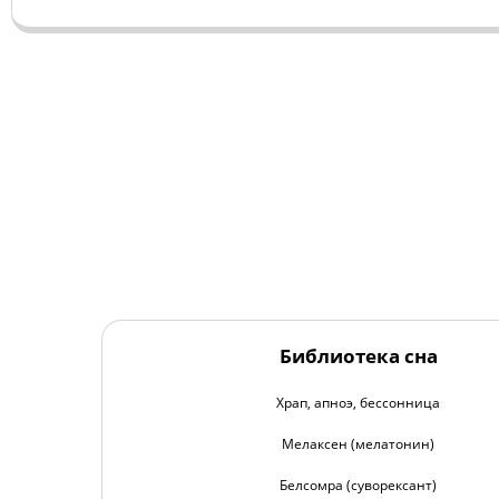
Библиотека сна
Храп, апноэ, бессонница
Мелаксен (мелатонин)
Белсомра (суворексант)