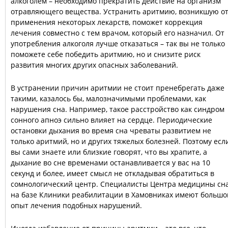
алкоголем – необходимо прекратить действие на организм
отравляющего вещества. Устранить аритмию, возникшую о
применения некоторых лекарств, поможет коррекция
лечения совместно с тем врачом, который его назначил. От
употребления алкоголя лучше отказаться – так вы не только
поможете себе победить аритмию, но и снизите риск
развития многих других опасных заболеваний.
В устранении причин аритмии не стоит пренебрегать даже
такими, казалось бы, малозначимыми проблемами, как
нарушения сна. Например, такое расстройство как синдром
сонного апноэ сильно влияет на сердце. Периодические
остановки дыхания во время сна чреваты развитием не
только аритмий, но и других тяжелых болезней. Поэтому есл
вы сами знаете или близкие говорят, что вы храпите, а
дыхание во сне временами останавливается у вас на 10
секунд и более, имеет смысл не откладывая обратиться в
сомнологический центр. Специалисты Центра медицины сн
на базе Клиники реабилитации в Хамовниках имеют большо
опыт лечения подобных нарушений.