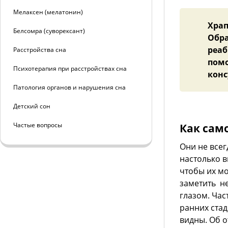
Мелаксен (мелатонин)
Храп
Белсомра (суворексант)
Обра
реаб
Расстройства сна
помо
Психотерапия при расстройствах сна
конс
Патология органов и нарушения сна
Детский сон
Частые вопросы
Как сам
Они не все
настолько 
чтобы их м
заметить 
глазом. Час
ранних стад
видны. Об о