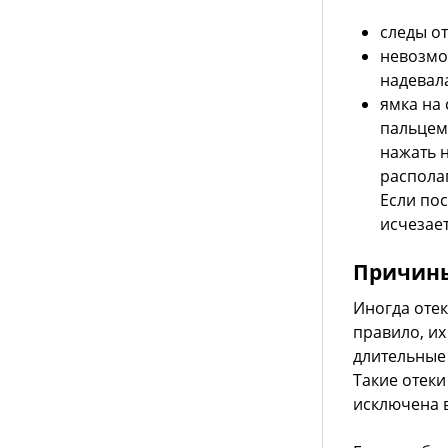
следы от
невозмож
надевал
ямка на
пальцем
нажать н
располаг
Если пос
исчезает
Причин
Иногда отек
правило, и
длительные 
Такие отеки
исключена 