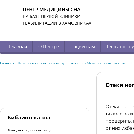
ЦЕНТР МЕДИЦИНЫ СНА
НА БАЗЕ ПЕРВОЙ КЛИНИКИ
РЕАБИЛИТАЦИИ В ХАМОВНИКАХ
Главная
О Центре
Пациентам
Тесты по сну
Главная
›
Патология органов и нарушения сна
›
Мочеполовая система
›
От
Отеки но
Отеки ног –
такие отек
Библиотека сна
проверить, 
от них изба
Храп, апноэ, бессонница