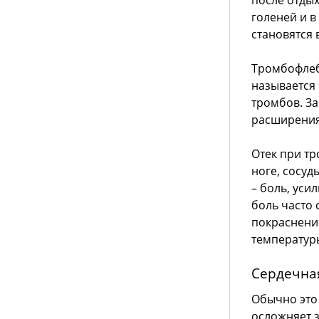
после отдых
голеней и в
становятся
Тромбофлеби
называется 
тромбов. З
расширения 
Отек при т
ноге, сосу
– боль, уси
боль часто
покраснени
температуры
Сердечна
Обычно это
осложняет 