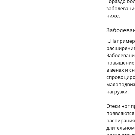
Гораздо бо
заболевани
ниже.
Заболеван
…Например,
расширение
Заболевани
повышение 
в венах и с
спровоциро
малоподвиж
нагрузки.
Отеки ног п
появляются 
распирания
длительном