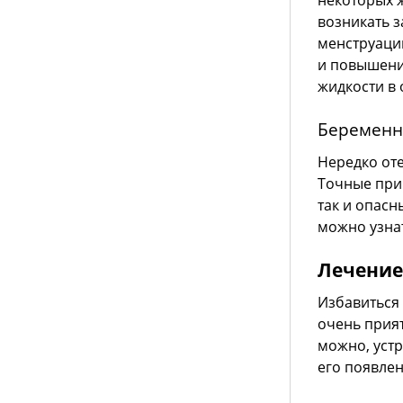
некоторых 
возникать з
менструаци
и повышени
жидкости в 
Беременн
Нередко оте
Точные при
так и опас
можно узнат
Лечение
Избавиться 
очень прия
можно, уст
его появлен