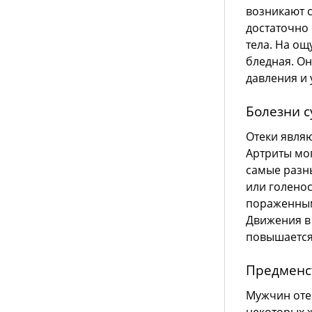
возникают с
достаточно 
тела. На ощ
бледная. О
давления и
Болезни с
Отеки являю
Артриты мо
самые разны
или голенос
пораженным
Движения в 
повышается
Предменс
Мужчин отек