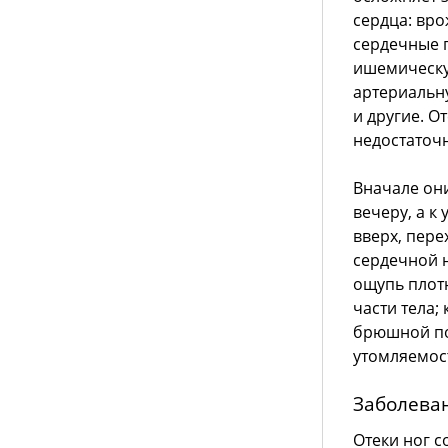
сердца: вр
сердечные 
ишемическу
артериальн
и другие. О
недостаточн
Вначале они
вечеру, а к
вверх, пере
сердечной 
ощупь плотн
части тела;
брюшной по
утомляемос
Заболева
Отеки ног 