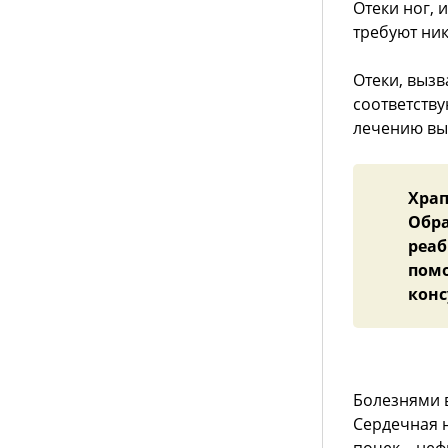
Отеки ног,
требуют ник
Отеки, выз
соответств
лечению вы
Храп
Обра
реаб
помо
конс
Болезнями в
Сердечная н