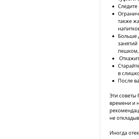
Следите 
Огранич
также ж
напитков
Больше д
занятий
пешком, 
Откажит
Старайте
в слишк
После в
Эти советы 
времени и н
рекомендаци
не откладыв
Иногда отек