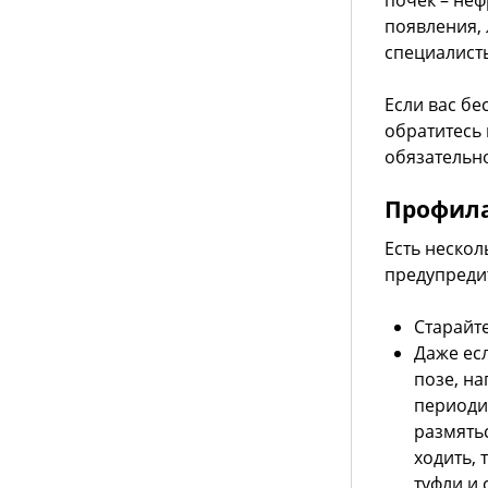
почек – неф
появления, 
специалист
Если вас бе
обратитесь 
обязательн
Профила
Есть нескол
предупредит
Старайте
Даже есл
позе, на
периоди
размятьс
ходить, 
туфли и