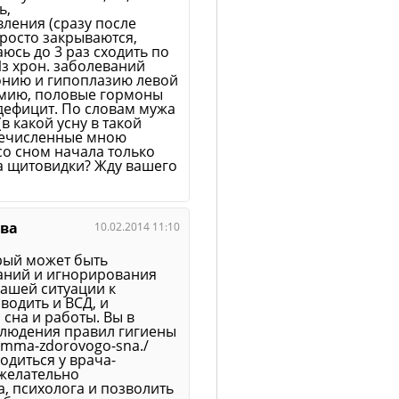
ь,
вления (сразу после
просто закрываются,
аюсь до 3 раз сходить по
Из хрон. заболеваний
тонию и гипоплазию левой
химию, половые гормоны
дефицит. По словам мужа
в какой усну в такой
еречисленные мною
со сном начала только
за щитовидки? Жду вашего
ева
10.02.2014 11:10
рый может быть
аний и игнорирования
Вашей ситуации к
водить и ВСД, и
сна и работы. Вы в
блюдения правил гигиены
amma-zdorovogo-sna./
одиться у врача-
 желательно
а, психолога и позволить