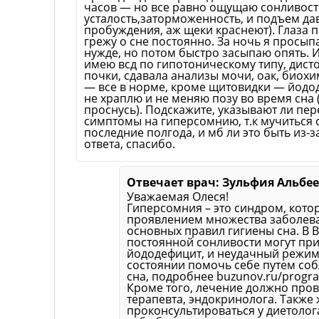
часов — но все равно ощущаю сонливост
усталость,заторможенность, и подъем да
пробуждения, аж щеки краснеют). Глаза 
грежу о сне постоянно. За ночь я просып
нужде, но потом быстро засыпаю опять. 
имею всд по гипотоническому типу, дис
почки, сдавала анализы мочи, оак, био
— все в норме, кроме щитовидки — йодо
не храплю и не меняю позу во время сна (
проснусь). Подскажите, указывают ли п
симптомы на гиперсомнию, т.к мучиться 
последние полгода, и мб ли это быть из-
ответа, спасибо.
Отвечает врач: Зульфия Альбе
Уважаемая Олеся!
Гиперсомния – это синдром, кото
проявлением множества заболев
основных правил гигиены сна. В 
постоянной сонливости могут при
йододефицит, и неудачный режим 
состоянии помочь себе путем со
сна, подробнее buzunov.ru/progr
Кроме того, лечение должно пров
терапевта, эндокринолога. Также
проконсультироваться у диетолог