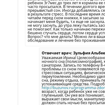
ребенок 3г7мес.до трех лет я кормила ее
часто просыпался. В течении долгого вр
прерывистый сон. Иногда добавлялись 
в результате стресс. В последнее время 
читаем перед сном книжки, я засыпаю за
начинает меня будить, т.к еще не заснула
не могу заснуть, до утра лежу пытаясь за
не помогают. Как только начинаю пережи
бешено стучать сердце, потом сердце усп
Вопрос? что мне делать? Можно ли в ваш
обследование и лечение без проживания,
Отвечает врач: Зульфия Альбе
Уважаемая Ирина! Целесообразн
ночного сна (полисомнография),
санатории. Запись по телефону 8-
проблемы со сном появляются пр
стрессовых ситуациях, физическо
переутомлении. Необходимо удел
сна, режиму отдыха, принимать п
успокаивающие средства. Подробн
http://buzunov.ru/programma-zdo
возраст, когда ребенок уже не со
глупенький. Он уже все понимает,
выражает свои мысли, манипулиру
должен спать ночью без просыпа