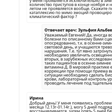
у меня проявляется исключительно в зи
количество приступов в конце ноября и н
летом не проявляется вообще. Скажите п
катаплексию по мимо эмоций провоциров
климатический фактор ?
Отвечает врач: Зульфия Альбе
Уважаемый Евгений! Да, иногда 
болезни по описанному Вами сце
опосредованно, т.к. в осенне-зи
световой день, и учащаются тре
нарушения. Т.е. тут явно затрону
необходимо увеличить освещенно
вторых, в зарубежных исследован
таких пациентов в осенне-зимнее
витамина Д. В мировой практике 
коррекции при помощи приема ви
ситуации необходимо сделать би
крови, лабораторный контроль ур
проводить лечение под тщательн
Ирина
Добрый день! У меня появились проблемы
месяца 12.13г-01.14г.), могу 5 дней подря
восстанавливается, затем опять 5 дней бе