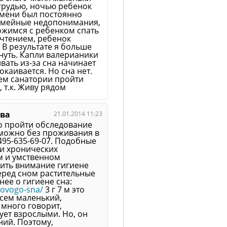
 грудью, ночью ребенок
емени был постоянно
семейные недопонимания,
ложимся с ребенком спать
 чтением, ребенок
. В результате я больше
снуть. Капли валерианики
вать из-за сна начинает
окаивается. Но сна нет.
ем санатории пройти
 т.к. Живу рядом
ева
21.01.2014 11:23
о пройти обследование
 можно без проживания в
495-635-69-07. Подобные
и хронических
м и умственном
ить внимание гигиене
еред сном растительные
ее о гигиене сна:
rovogo-sna/
3 г 7 м это
всем маленький,
 много говорит,
ет взрослыми. Но, он
ний. Поэтому,