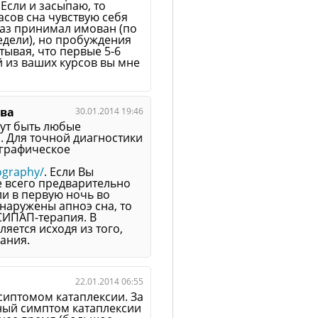
 Если и засыпаю, то
асов сна чувствую себя
аз принимал имован (по
недели), но пробуждения
тывая, что первые 5-6
й из ваших курсов вы мне
ева
30.01.2014 19:46
гут быть любые
. Для точной диагностики
графическое
ography/
. Если Вы
е всего предварительно
ли в первую ночь во
наружены апноэ сна, то
СИПАП-терапия. В
ляется исходя из того,
ания.
22.01.2014 06:55
 сиптомом катаплексии. За
нный симптом катаплексии