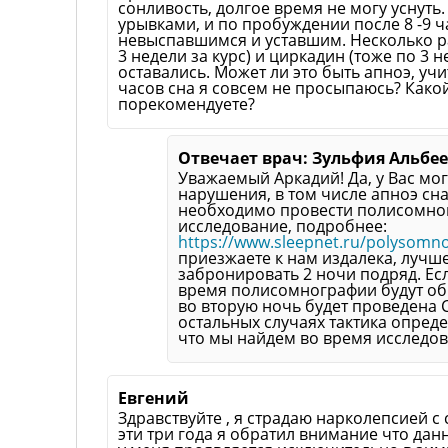
сонливость, долгое время не могу уснуть.
урывками, и по пробуждении после 8 -9 ч
невыспавшимся и уставшим. Несколько р
3 недели за курс) и циркадин (тоже по 3 
оставались. Может ли это быть апноэ, учи
часов сна я совсем не просыпаюсь? Како
порекомендуете?
Отвечает врач: Зульфия Альбе
Уважаемый Аркадий! Да, у Вас мо
нарушения, в том числе апноэ сна
необходимо провести полисомно
исследование, подробнее:
https://www.sleepnet.ru/polysomn
приезжаете к нам издалека, лучш
забронировать 2 ночи подряд. Ес
время полисомнографии будут об
во вторую ночь будет проведена 
остальных случаях тактика опреде
что мы найдем во время исследов
Евгений
Здравствуйте , я страдаю нарколепсией с
эти три года я обратил внимание что да