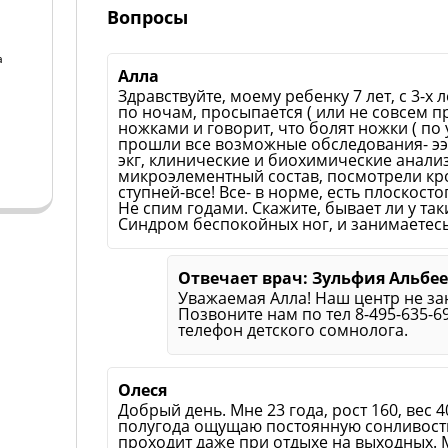
Вопросы
а
Алла
Здравствуйте, моему ребенку 7 лет, с 3-х 
а
по ночам, просыпается ( или не совсем п
ножками и говорит, что болят ножки ( по
прошли все возможные обследования- ээг
экг, клинические и биохимические анали
микроэлементный состав, посмотрели кро
ступней-все! Все- в норме, есть плоскосто
Не спим годами. Скажите, бывает ли у та
Синдром беспокойных ног, и занимаетесь
Отвечает врач: Зульфия Альбе
Уважаемая Алла! Наш центр не за
Позвоните нам по тел 8-495-635-6
телефон детского сомнолога.
Олеся
Добрый день. Мне 23 года, рост 160, вес 
полугода ощущаю постоянную сонливость
проходит даже при отдыхе на выходных. Мо