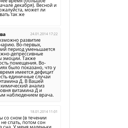
мнее время (большое
ачале декабря). Весной и
ожалуйста, может ли
ать так же
ева
24.01.2014 17:22
возможно развитие
нарию. Во-первых,
мний период уменьшается
вожно-депрессивные
ты эмоции. Также
сть помещения. Во-
иях было показано, что у
 время имеется дефицит
есть единичные случаи
тамина Д. В Вашей
охимический анализ
овня витамина Д и
ым наблюдением врача.
18.01.2014 11:01
 со сном (в течении
д не спать, потом сон
з сна. У меня маленьки