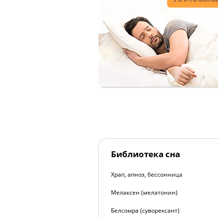
Библиотека сна
Храп, апноэ, бессонница
Мелаксен (мелатонин)
Белсомра (суворексант)