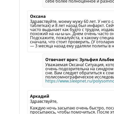
себе более полноценное и разно
Оксана
Здравствуйте, моему мужу 60 лет. У него 
таблетках) и 8 лет назад был инфаркт. Се
часто выдыхает как будто с трудом, издав
похожий на «ы-ы-ы». Днем очень часто он
Подскажите, пожалуйста, к какому специа
сначала, что стоит проверить. (У отолар
— 3 месяца назад ему удаляли полипы в н
Отвечает врач: Зульфия Альбе
Уважаемая Оксана! Ситуация, кот
очень подозрительна на синдром 
сне. Вам следует обратиться к со
полисомнографическое исследова
https://www.sleepnet.ru/polysomn
Аркадий
Здравствуйте,
Каждую ночь засыпаю очень быстро, посл
просыпаюсь, чтобы помочиться. После эт