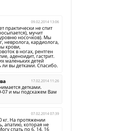
09.02.2014 13:06
лет практически не спит
росыпается), мучит
 уровню носочков). Мы
, невролога, кардиолога,
зы крови,
воток в ногах, рентген
пие, аденоидит, гастрит.
ких маленьких детей
 ли вы детками. Спасибо.
ева
17.02.2014 11:26
нимается детками.
9-07 и мы подскажем Вам
07.02.2014 07:39
40 кг. На протяжении
, апатию, которая не
гу спать по 6, 14, 16