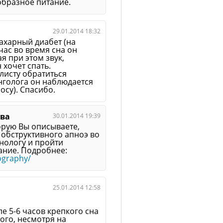
образное питание.
29.01.2014 18:32
сахарный диабет (на
йчас во время сна он
ая при этом звук,
 хочет спать.
листу обратиться
инголога он наблюдается
осу). Спасибо.
ева
30.01.2014 19:39
орую Вы описываете,
обструктивного апноэ во
мнологу и пройти
ние. Подробнее:
ography/
25.01.2014 12:58
е 5-6 часов крепкого сна
ого, несмотря на