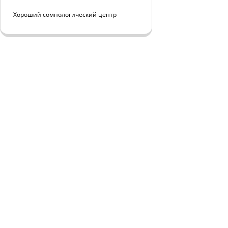
Хороший сомнологический центр
ЦЕНТР МЕДИЦИНЫ СНА
Главная
О Центре
НА БАЗЕ ПЕРВОЙ КЛИНИКИ
Пациента
РЕАБИЛИТАЦИИ В ХАМОВНИКАХ
Тесты по с
Отзывы
©
www.sleepnet.ru
Услуги и ц
info@sleepnet.ru
СМИ о нас
Контакты
Политика обработки ПД
Согласие на обработку ПД