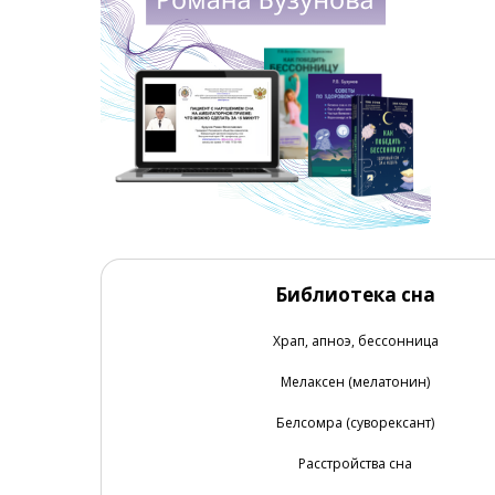
Библиотека сна
Храп, апноэ, бессонница
Мелаксен (мелатонин)
Белсомра (суворексант)
Расстройства сна