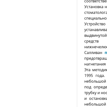
соответств
Установка 
стоматолог
специальн
Устройств
устанавлив
выдвинуто
средств 
нижнечел
Салливан
предотвра
нагнетания 
Эта методи
1995 года.
небольшой 
под опред
трубку и но
и остановк
небольшой