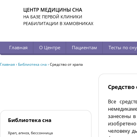
ЦЕНТР МЕДИЦИНЫ СНА
НА БАЗЕ ПЕРВОЙ КЛИНИКИ
РЕАБИЛИТАЦИИ В ХАМОВНИКАХ
Главная
О Центре
Пациентам
Тесты по сну
Главная
›
Библиотека сна
›
Средство от храпа
Средство 
Все средс
немедикаме
занесены в
Библиотека сна
изобретен
человеку д
Храп, апноэ, бессонница