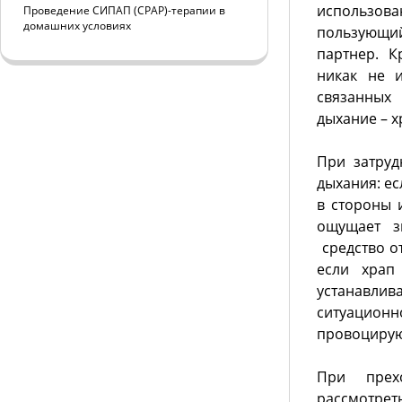
использов
Проведение СИПАП (CPAP)-терапии в
домашних условиях
пользующий
партнер. К
никак не 
связанных
дыхание – х
При затруд
дыхания: ес
в стороны 
ощущает з
средство о
если храп
устанавлив
ситуационн
провоцирую
При прех
рассмотрет