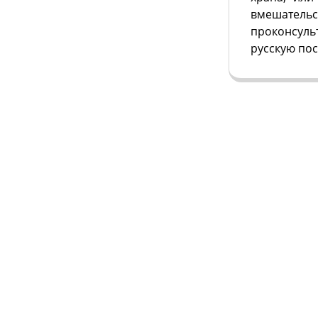
вмешатель
проконсуль
русскую пос
ЦЕНТР МЕДИЦИНЫ СНА
Главная
О Центре
НА БАЗЕ ПЕРВОЙ КЛИНИКИ