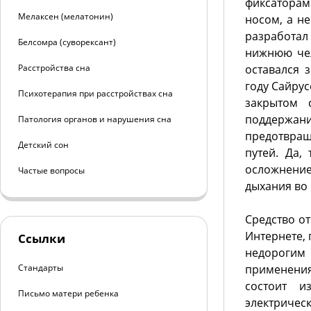
фиксаторам
Мелаксен (мелатонин)
носом, а не
разработал
Белсомра (суворексант)
нижнюю чел
Расстройства сна
оставался 
году Сайру
Психотерапия при расстройствах сна
закрытом 
поддержани
Патология органов и нарушения сна
предотвра
Детский сон
путей. Да,
осложнени
Частые вопросы
дыхания во 
Средство от
Интернете,
Ссылки
недорогим
Стандарты
применения
состоит и
Письмо матери ребенка
электричес