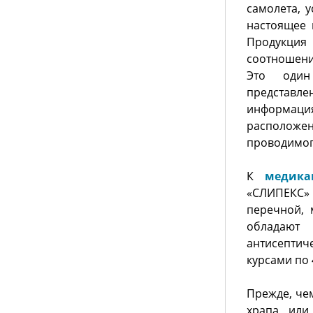
самолета, 
настоящее
Продукция
соотношени
Это один
представле
информац
расположе
проводимог
К
медика
«СЛИПЕКС» (
перечной, 
обладают 
антисепти
курсами по 
Прежде, чем
храпа, ил