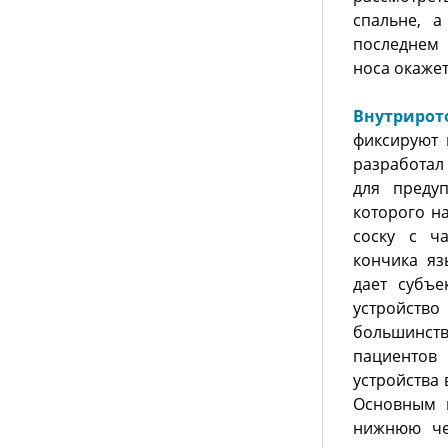
спальне, а
последнем 
носа окажет
Внутрирот
фиксируют 
разработал
для преду
которого н
соску с ч
кончика яз
дает субъе
устройств
большинст
пациентов
устройства
Основным 
нижнюю че