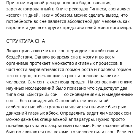
При этом мировой рекорд полного бодрствования,
зарегистрированный в Книге рекордов Гиннеса, составляет
«всего» 11 дней. Таким образом, можно сделать вывод, что
потребность во сне является абсолютной для человека, как
впрочем и для всех других представителей животного мира.
СТРУКТУРА СНА
Люди привыкли считать сон периодом спокойствия и
бездействия. Однако во время сна в мозгу и во всем
организме протекает множество активных процессов, в
частности вырабатываются гормон роста и половой гормон
тестостерон, отвечающие за рост и половое развитие
человека. Сам сон также неоднороден. На основании тонких
научных исследований было показано что существует два
типа сна: «быстрый» сон — со сновидениями, и «медленный
сон — без сновидений. Основной отличительной
особенностью «быстрого» сна является наличие быстрых
движений глазных яблок. Определить видит ли человек сон
можно даже без специальной аппаратуры. Нужно просто
понаблюдать за его закрытыми глазами. Если глазные яблок
быстро двигаются под веками, то человек видит сон. Если ег