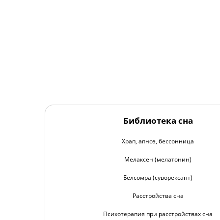
Библиотека сна
Храп, апноэ, бессонница
Мелаксен (мелатонин)
Белсомра (суворексант)
Расстройства сна
Психотерапия при расстройствах сна