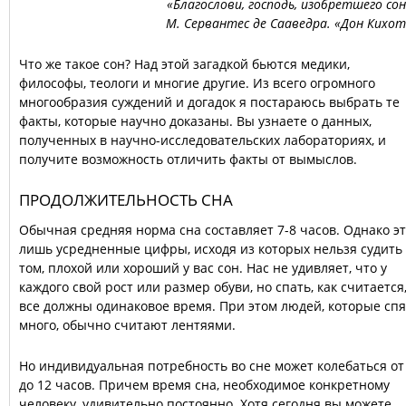
«Благослови, господь, изобретшего сон
М. Сервантес де Сааведра. «Дон Кихот
Что же такое сон? Над этой загадкой бьются медики,
философы, теологи и многие другие. Из всего огромного
многообразия суждений и догадок я постараюсь выбрать те
факты, которые научно доказаны. Вы узнаете о данных,
полученных в научно-исследовательских лабораториях, и
получите возможность отличить факты от вымыслов.
ПРОДОЛЖИТЕЛЬНОСТЬ СНА
Обычная средняя норма сна составляет 7-8 часов. Однако э
лишь усредненные цифры, исходя из которых нельзя судить
том, плохой или хороший у вас сон. Нас не удивляет, что у
каждого свой рост или размер обуви, но спать, как считается
все должны одинаковое время. При этом людей, которые спя
много, обычно считают лентяями.
Но индивидуальная потребность во сне может колебаться от
до 12 часов. Причем время сна, необходимое конкретному
человеку, удивительно постоянно. Хотя сегодня вы можете