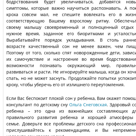
бодрствования будет увеличиваться, добавятся нов
симптомы, которые важно научиться распознавать. А по
кроха совсем мал, не спешите вовлекать его в жизн
соответствующую Вашему взрослому ритму. Обеспечь
своему малышу своевременный и полноценный отдых
нужное время, заданное его биоритмами и усталость
Вырабатывайте порядок укладывания. В столь ранн
возрасте качественный сон не менее важен, чем пищ
Поэтому от того, сколько спят новорожденные дети, завис
их самочувствие и настроение во время бодрствовани
возможности познавать окружающий мир, правиль
развиваться и расти. Не игнорируйте малыша, когда он хоч
спать, но не может заснуть. Продолжайте попытки успокои
кроху, чтобы уберечь его от излишнего переутомления.
Если Вас беспокоит плохой сон у ребенка, Вам окажет помо
консультант по детскому сну
Ольга Снеговская
. Здоровый с
ребенка – это одна из важнейших составляющих д
правильного развития ребенка и хорошей атмосферы
семье. Доверьте все проблемы детского сна профессионал
прислушивайтесь к рекомендациям, и Вы непремен