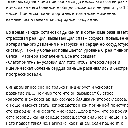
тяжелых случаях они повторяются до нескольких сотен раз з
ночь, из-за чего больной в общей сложности не дышит до 3-
часов. При этом ткани и органы, в том числе жизненно
важные, испытывают кислородное голодание.
Во время каждой остановки дыхания в организме развивает
стрессовая реакция, вызывающая спазм сосудов, повышени
артериального давления и нагрузки на сердечно-сосудисту
систему. Также у больных повышается уровень С-реактивног
белка – маркера воспаления. Все это создает
«благоприятные» условия для того чтобы атеросклероз и
ишемическая болезнь сердца раньше развивались и быстре
прогрессировали.
Синдром апноэ сна не только инициирует и ускоряет
развитие ИБС. Помимо того что он вызывает быстрое
«зарастание» коронарных сосудов бляшками атеросклероза,
он еще и может стать непосредственной причиной приступ
стенокардии и инфаркта миокарда. Дело в том, что во время
остановок дыхания сердце сокращается сильнее и чаще. На
него падает такая же нагрузка, как и днем, если пациент, к