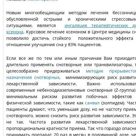
Новым многообещающим методом лечения бессонниц
обусловленной острыми и хроническими стрессовы
ситуациями, является
ингаляция терапевтических д
ксенона
. Курсовое лечение ксеноном в Центре медицины с
позволило достичь стойкого положительного эффекта
отношении улучшения сна у 83% пациентов.
Если все же по тем или иным причинам Вам приходит
длительно применять снотворные или транквилизаторы, 
целесообразно придерживаться
методик прерывисто
назначения снотворных
, минимизирующих риск развит
лекарственной зависимости. Важно использова
современные небензодиазепиновые снотворные (Z-группа)
минимальным риском развития побочных эффектов
физической зависимости, такие как
санвал
(золпидем). Час
пациенты думают, что, уменьшая дозу, но не частоту прие
снотворного, можно снизить риск развития зависимости. Э
не так. Частота развития лекарственной зависимос
пропорциональна кратности приема. Так что гораздо опасн
принимать препарат 20 раз в месяц в половинной дозе, ч