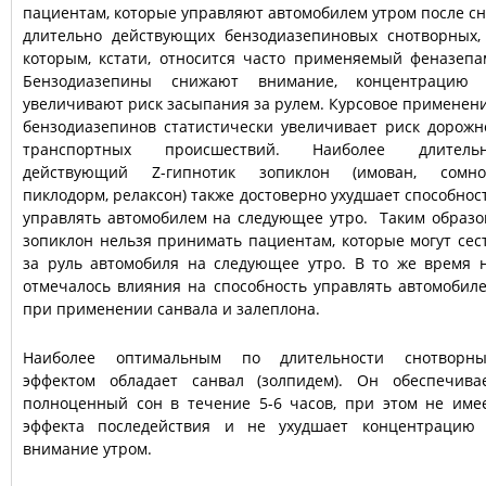
пациентам, которые управляют автомобилем утром после сн
длительно действующих бензодиазепиновых снотворных,
которым, кстати, относится часто применяемый феназепа
Бензодиазепины снижают внимание, концентрацию
увеличивают риск засыпания за рулем. Курсовое применен
бензодиазепинов статистически увеличивает риск дорожн
транспортных происшествий. Наиболее длитель
действующий Z-гипнотик зопиклон (имован, сомно
пиклодорм, релаксон) также достоверно ухудшает способнос
управлять автомобилем на следующее утро. Таким образо
зопиклон нельзя принимать пациентам, которые могут сес
за руль автомобиля на следующее утро. В то же время 
отмечалось влияния на способность
управлять автомобил
при применении санвала и залеплона.
Наиболее оптимальным по длительности снотворн
эффектом обладает санвал (золпидем). Он обеспечива
полноценный сон в течение 5-6 часов, при этом не име
эффекта последействия и не ухудшает концентрацию
внимание утром.