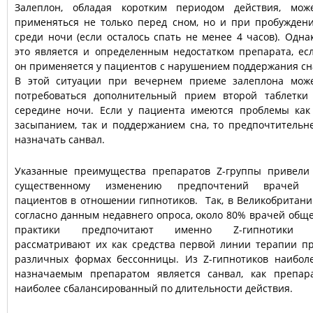
Залеплон, обладая коротким периодом действия, мож
применяться не только перед сном, но и при пробужден
среди ночи (если осталось спать не менее 4 часов). Одна
это является и определенным недостатком препарата, ес
он применяется у пациентов с нарушением поддержания сн
В этой ситуации при вечернем приеме залеплона мож
потребоваться дополнительный прием второй таблетки
середине ночи. Если у пациента имеются проблемы как
засыпанием, так и поддержанием сна, то предпочтительн
назначать санвал.
Указанные преимущества препаратов Z-группы привели
существенному изменению предпочтений врачей
пациентов в отношении гипнотиков. Так, в Великобритани
согласно данным недавнего опроса, около 80% врачей общ
практики предпочитают именно Z-гипнотики
рассматривают их как средства первой линии терапии п
различных формах бессонницы. Из Z-гипнотиков наибол
назначаемым препаратом является санвал, как препар
наиболее сбалансированный по длительности действия.