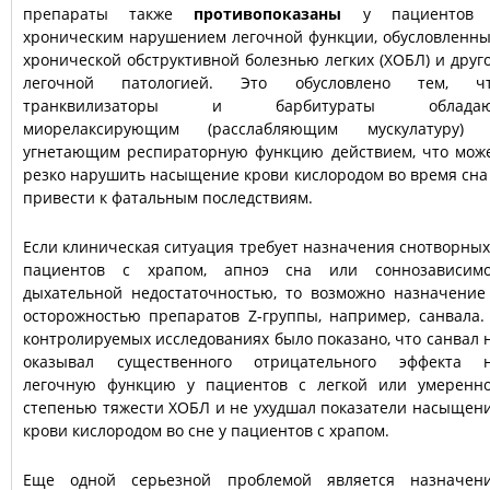
препараты также
противопоказаны
у пациентов 
хроническим нарушением легочной функции, обусловленн
хронической обструктивной болезнью легких (ХОБЛ) и друг
легочной патологией. Это обусловлено тем, ч
транквилизаторы и барбитураты обладаю
миорелаксирующим (расслабляющим мускулатуру)
угнетающим респираторную функцию действием, что мож
резко нарушить насыщение крови кислородом во время сна
привести к фатальным последствиям.
Если клиническая ситуация требует назначения снотворных
пациентов с храпом, апноэ сна или соннозависим
дыхательной недостаточностью, то возможно назначение
осторожностью препаратов Z-группы, например, санвала.
контролируемых исследованиях было показано, что санвал 
оказывал существенного отрицательного эффекта 
легочную функцию у пациентов с легкой или умеренн
степенью тяжести ХОБЛ и не ухудшал показатели насыщен
крови кислородом во сне у пациентов с храпом.
Еще одной серьезной проблемой является назначен