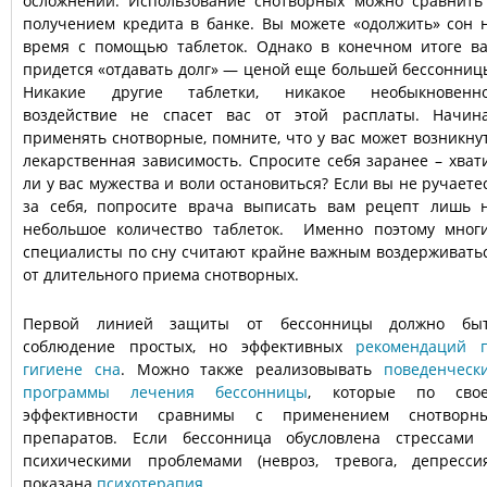
осложнений. Использование снотворных можно сравнить
получением кредита в банке. Вы можете «одолжить» сон 
время с помощью таблеток. Однако в конечном итоге в
придется «отдавать долг» — ценой еще большей бессонниц
Никакие другие таблетки, никакое необыкновенн
воздействие не спасет вас от этой расплаты. Начин
применять снотворные, помните, что у вас может возникну
лекарственная зависимость. Спросите себя заранее – хват
ли у вас мужества и воли остановиться? Если вы не ручаете
за себя, попросите врача выписать вам рецепт лишь 
небольшое количество таблеток. Именно поэтому мног
специалисты по сну считают крайне важным воздерживать
от длительного приема снотворных.
Первой линией защиты от бессонницы должно бы
соблюдение простых, но эффективных
рекомендаций 
гигиене сна
. Можно также реализовывать
поведенческ
программы лечения бессонницы
, которые по сво
эффективности сравнимы с применением снотворн
препаратов. Если бессонница обусловлена стрессами
психическими проблемами (невроз, тревога, депрессия
показана
психотерапия
.