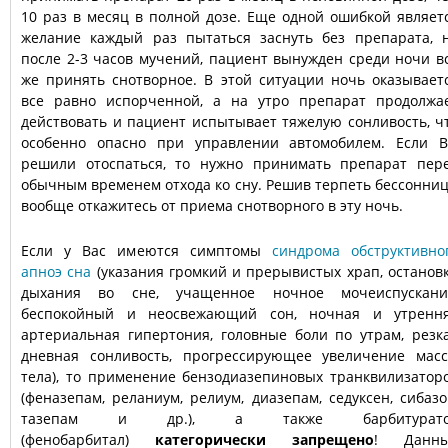
10 раз в месяц в полной дозе. Еще одной ошибкой являет
желание каждый раз пытаться заснуть без препарата, 
после 2-3 часов мучений, пациент вынужден среди ночи в
же принять снотворное. В этой ситуации ночь оказывает
все равно испорченной, а на утро препарат продолжа
действовать и пациент испытывает тяжелую сонливость, ч
особенно опасно при управлении автомобилем. Если 
решили отоспаться, то нужно принимать препарат пер
обычным временем отхода ко сну. Решив терпеть бессонниц
вообще откажитесь от приема снотворного в эту ночь.
Если у Вас имеются симптомы
синдрома обструктивно
апноэ сна
(указания громкий и прерывистых храп, останов
дыхания во сне, учащенное ночное мочеиспускани
беспокойный и неосвежающий сон, ночная и утренн
артериальная гипертония, головные боли по утрам, резк
дневная сонливость, прогрессирующее увеличение мас
тела), то применение бензодиазепиновых транквилизатор
(феназепам, реланиум, релиум, диазепам, седуксен, сибазо
тазепам и др.), а также барбитурато
(фенобарбитал)
категорически запрещено
! Данн