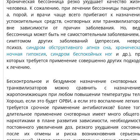
Хроническая бессонница резко ухудшает качество жиз
человека. К сожалению, при лечении бессонницы пациент
а, порой, и врачи чаще всего прибегают к назначен
успокоительных средств, снотворных или транквилизатор
вне зависимости от причин заболевания. Но, вед
бессонница может быть не самостоятельным заболеванием,
симптомом других заболеваний (депрессия, невро
психоз,
синдром обструктивного апноэ сна
,
хроническ
ночная гипоксия
,
синдром беспокойных ног
и др.), п
которых требуется применение совершенно других подход
к лечению.
Бесконтрольное и бездумное назначение снотворных
транквилизаторов можно сравнить с назначени
жаропонижающих при любом повышении температуры тел
Хорошо, если это будет ОРВИ, а если это воспаление легких
требуется срочное применение антибиотиков? Более тог
длительное применение снотворных имеет много общего
наркотиками в плане развития зависимости, необходимос
постоянного увеличения доз, резкого ухудшения состоян
после их отмены и риска возникновения серьезн