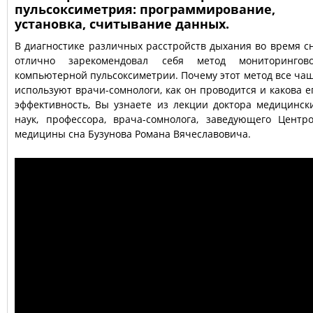
пульсоксиметрия: программирование,
установка, считывание данных.
В диагностике различных расстройств дыхания во время с
отлично зарекомендовал себя метод мониторингов
компьютерной пульсоксиметрии. Почему этот метод все ча
используют врачи-сомнологи, как он проводится и какова е
эффективность, Вы узнаете из лекции доктора медицинск
наук, профессора, врача-сомнолога, заведующего Центр
медицины сна Бузунова Романа Вячеславовича.