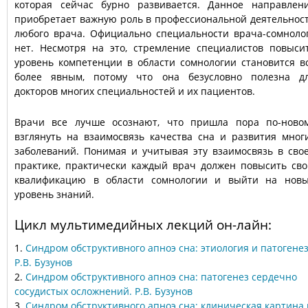
которая сейчас бурно развивается. Данное направлен
приобретает важную роль в профессиональной деятельнос
любого врача. Официально специальности врача-сомноло
нет. Несмотря на это, стремление специалистов повыси
уровень компетенции в области сомнологии становится в
более явным, потому что она безусловно полезна д
докторов многих специальностей и их пациентов.
Врачи все лучше осознают, что пришла пора по-ново
взглянуть на взаимосвязь качества сна и развития мног
заболеваний. Понимая и учитывая эту взаимосвязь в сво
практике, практически каждый врач должен повысить св
квалификацию в области сомнологии и выйти на нов
уровень знаний.
Цикл мультимедийных лекций он-лайн:
1.
Синдром обструктивного апноэ сна: этиология и патогенез
Р.В. Бузунов
2.
Синдром обструктивного апноэ сна: патогенез сердечно
сосудистых осложнений. Р.В. Бузунов
3.
Синдром обструктивного апноэ сна: клиническая картина 