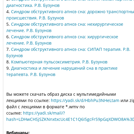
диагностика. Р.В. Бузунов
4.
Синдром обструктивного апноэ сна: дорожно транспортн
происшествия. Р.В. Бузунов
5.
Синдром обструктивного апноэ сна: нехирургическое
лечение. Р.В. Бузунов
6.
Синдром обструктивного апноэ сна: хирургическое
лечение. Р.В. Бузунов
7.
Синдром обструктивного апноэ сна: СИПАП терапия. Р.В.
Бузунов
8.
Компьютерная пульсоксиметрия. Р.В. Бузунов
9.
Диагностика и лечение нарушений сна в практике
терапевта. Р.В. Бузунов
Вы можете скачать образ диска с мультимедийными
лекциями по ссылке:
https://yadi.sk/d/HbhPu3NHeLtam
или
zi
файл с лекциями в формате *.
wmv
по
ссылке:
https://yadi.sk/mail/?
hash=LDHwCHSjSZKNnxtxcUc4E1C1Q6I5gcFr59pGqXDWO8A%3
Вебинары: