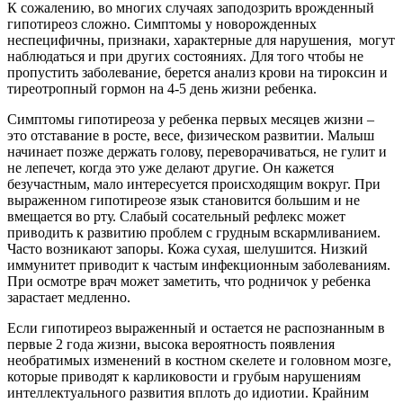
К сожалению, во многих случаях заподозрить врожденный
гипотиреоз сложно. Симптомы у новорожденных
неспецифичны, признаки, характерные для нарушения, могут
наблюдаться и при других состояниях. Для того чтобы не
пропустить заболевание, берется анализ крови на тироксин и
тиреотропный гормон на 4-5 день жизни ребенка.
Симптомы гипотиреоза у ребенка первых месяцев жизни –
это отставание в росте, весе, физическом развитии. Малыш
начинает позже держать голову, переворачиваться, не гулит и
не лепечет, когда это уже делают другие. Он кажется
безучастным, мало интересуется происходящим вокруг. При
выраженном гипотиреозе язык становится большим и не
вмещается во рту. Слабый сосательный рефлекс может
приводить к развитию проблем с грудным вскармливанием.
Часто возникают запоры. Кожа сухая, шелушится. Низкий
иммунитет приводит к частым инфекционным заболеваниям.
При осмотре врач может заметить, что родничок у ребенка
зарастает медленно.
Если гипотиреоз выраженный и остается не распознанным в
первые 2 года жизни, высока вероятность появления
необратимых изменений в костном скелете и головном мозге,
которые приводят к карликовости и грубым нарушениям
интеллектуального развития вплоть до идиотии. Крайним