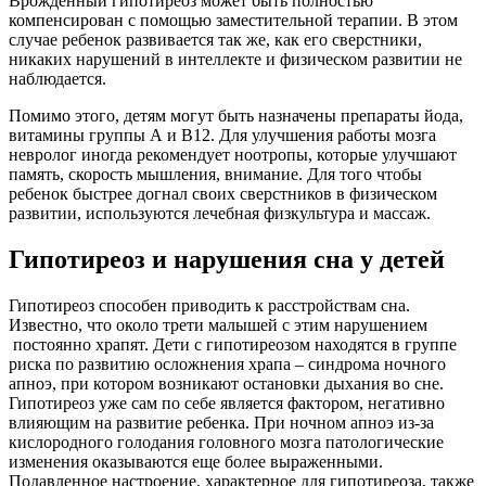
Врожденный гипотиреоз может быть полностью
компенсирован с помощью заместительной терапии. В этом
случае ребенок развивается так же, как его сверстники,
никаких нарушений в интеллекте и физическом развитии не
наблюдается.
Помимо этого, детям могут быть назначены препараты йода,
витамины группы А и В12. Для улучшения работы мозга
невролог иногда рекомендует ноотропы, которые улучшают
память, скорость мышления, внимание. Для того чтобы
ребенок быстрее догнал своих сверстников в физическом
развитии, используются лечебная физкультура и массаж.
Гипотиреоз и нарушения сна у детей
Гипотиреоз способен приводить к расстройствам сна.
Известно, что около трети малышей с этим нарушением
постоянно храпят. Дети с гипотиреозом находятся в группе
риска по развитию осложнения храпа – синдрома ночного
апноэ, при котором возникают остановки дыхания во сне.
Гипотиреоз уже сам по себе является фактором, негативно
влияющим на развитие ребенка. При ночном апноэ из-за
кислородного голодания головного мозга патологические
изменения оказываются еще более выраженными.
Подавленное настроение, характерное для гипотиреоза, также