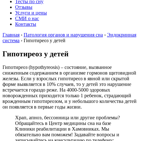
Тесты по сну
Отзывы
Услуги и цены
СМИ о нас
Контакты
Главная
›
Патология органов и нарушения сна
›
Эндокринная
система
›
Гипотиреоз у детей
Гипотиреоз у детей
Гипотиреоз (hypothyreosis) – состояние, вызванное
сниженным содержанием в организме гормонов щитовидной
железы. Если у взрослых гипотиреоз в явной или скрытой
форме выявляется в 10% случаев, то у детей это нарушение
встречается гораздо реже. На 4000-5000 здоровых
новорожденных приходится только 1 ребенок, страдающий
врожденным гипотиреозом, и у небольшого количества детей
он появляется в первые годы жизни.
Храп, апноэ, бессонница или другие проблемы?
Обращайтесь в Центр медицины сна на базе
Клиники реабилитации в Хамовниках. Мы
обязательно вам поможем! Задавайте вопросы и
записывайтесь на консультацию по телефону: