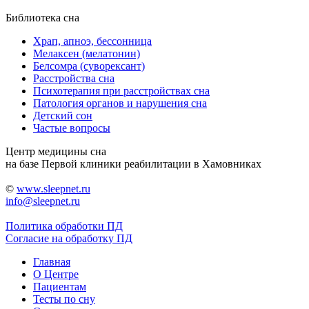
Библиотека сна
Храп, апноэ, бессонница
Мелаксен (мелатонин)
Белсомра (суворексант)
Расстройства сна
Психотерапия при расстройствах сна
Патология органов и нарушения сна
Детский сон
Частые вопросы
Центр медицины сна
на базе Первой клиники реабилитации в Хамовниках
©
www.sleepnet.ru
info@sleepnet.ru
Политика обработки ПД
Согласие на обработку ПД
Главная
О Центре
Пациентам
Тесты по сну