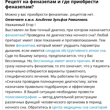
Рецепт на феназепам и где приобрести
феназепам?
Можно у вас приобрести феназепам , рецептов нет.
Отвечает к.м.н. Альбеева Зульфия Рамиловна.
Уважаемый Егор !
Выставлен ли Вам точный диагноз, при котором назначаетс
феназепам
? Проведена ли диагностика ночного сна? Любой
препарат имеет свои показания и противопоказания. Тем
более
феназепам
, который может ухудшать параметры
дыхания, если имеется
синдром обструктивного апноэ сна
.
Судя по Вашему запросу, предполагается, что у Вас
бессонница. Но,
бессонница имеет много причин
. И если
сразу назначать феназепам, то это означает, что у пациента
изначально отбираются варианты грамотного,
специфического лечения. Мы работаем по принципу
«Сначала проводим полноценную диагностику, затем
назначаем правильно подобранную и эффективную
терапию». В Вашей ситуации необходимо провести
полисомнографию
— метод длительной регистрации
различных функций человеческого организма в период
ночного сна. Обратитесь в
Центр медицины сна санатория